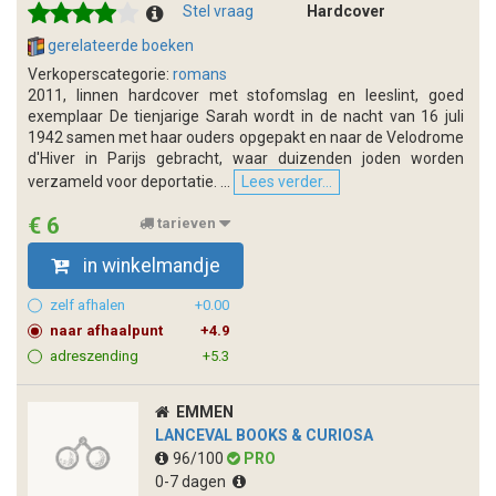
Stel vraag
Hardcover
gerelateerde boeken
Verkoperscategorie:
romans
2011, linnen hardcover met stofomslag en leeslint, goed
exemplaar De tienjarige Sarah wordt in de nacht van 16 juli
1942 samen met haar ouders opgepakt en naar de Velodrome
d'Hiver in Parijs gebracht, waar duizenden joden worden
verzameld voor deportatie. ...
Lees verder...
€ 6
tarieven
in winkelmandje
zelf afhalen
+0.00
naar afhaalpunt
+4.9
adreszending
+5.3
EMMEN
LANCEVAL BOOKS & CURIOSA
96/100
PRO
0-7 dagen