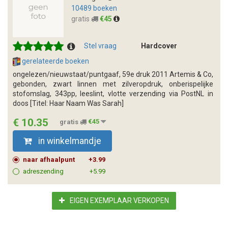
10489 boeken
gratis
€45
Stel vraag
Hardcover
gerelateerde boeken
ongelezen/nieuwstaat/puntgaaf, 59e druk 2011 Artemis & Co,
gebonden, zwart linnen met zilveropdruk, onberispelijke
stofomslag, 343pp, leeslint, vlotte verzending via PostNL in
doos [Titel: Haar Naam Was Sarah]
€ 10.35
gratis
€45
in winkelmandje
naar afhaalpunt
+3.99
adreszending
+5.99
EIGEN EXEMPLAAR VERKOPEN