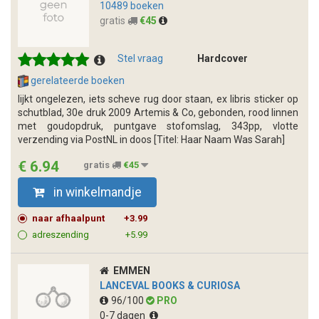
10489 boeken
gratis
€45
Stel vraag
Hardcover
gerelateerde boeken
lijkt ongelezen, iets scheve rug door staan, ex libris sticker op
schutblad, 30e druk 2009 Artemis & Co, gebonden, rood linnen
met goudopdruk, puntgave stofomslag, 343pp, vlotte
verzending via PostNL in doos [Titel: Haar Naam Was Sarah]
€ 6.94
gratis
€45
in winkelmandje
naar afhaalpunt
+3.99
adreszending
+5.99
EMMEN
LANCEVAL BOOKS & CURIOSA
96/100
PRO
0-7 dagen