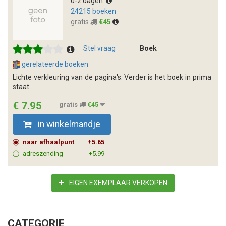
0-2 dagen
24215 boeken
gratis
€45
Stel vraag
Boek
gerelateerde boeken
Lichte verkleuring van de pagina's. Verder is het boek in prima
staat.
€ 7.95
gratis
€45
in winkelmandje
naar afhaalpunt
+5.65
adreszending
+5.99
EIGEN EXEMPLAAR VERKOPEN
CATEGORIE