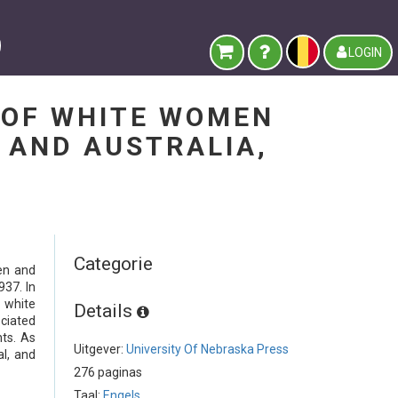
LOGIN
 OF WHITE WOMEN
 AND AUSTRALIA,
Categorie
en and
37. In
 white
Details
ociated
nts. As
Uitgever:
University Of Nebraska Press
al, and
276 paginas
Taal:
Engels