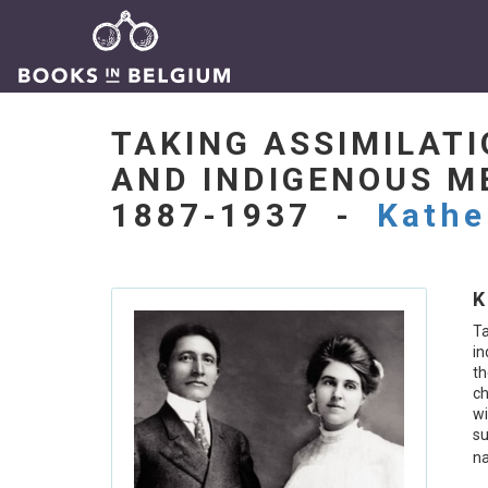
TAKING ASSIMILAT
AND INDIGENOUS ME
1887-1937 -
Kathe
K
T
in
t
ch
wi
su
na