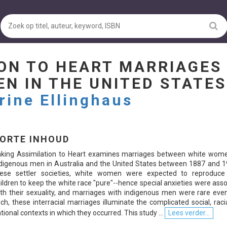
ION TO HEART MARRIAGES
N IN THE UNITED STATES
rine Ellinghaus
ORTE INHOUD
aking Assimilation to Heart examines marriages between white wom
digenous men in Australia and the United States between 1887 and 19
hese settler societies, white women were expected to reproduce
ildren to keep the white race "pure"--hence special anxieties were ass
th their sexuality, and marriages with indigenous men were rare eve
ch, these interracial marriages illuminate the complicated social, raci
tional contexts in which they occurred. This study ...
Lees verder...