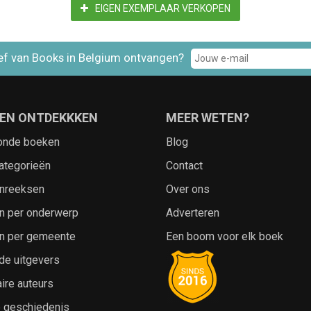
EIGEN EXEMPLAAR VERKOPEN
ef van Books in Belgium ontvangen?
EN ONTDEKKKEN
MEER WETEN?
onde boeken
Blog
ategorieën
Contact
nreeksen
Over ons
n per onderwerp
Adverteren
n per gemeente
Een boom voor elk boek
de uitgevers
ire auteurs
e geschiedenis