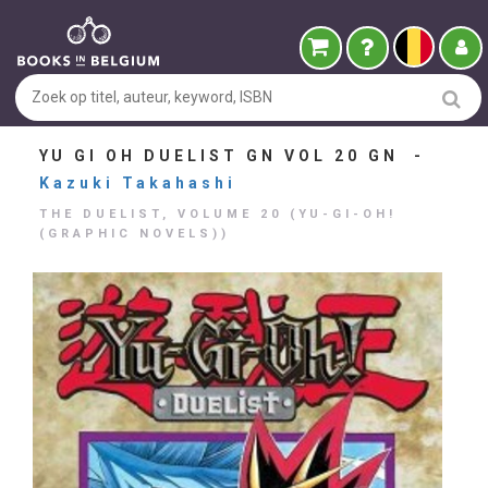
YU GI OH DUELIST GN VOL 20 GN -
Kazuki Takahashi
THE DUELIST, VOLUME 20 (YU-GI-OH!
(GRAPHIC NOVELS))