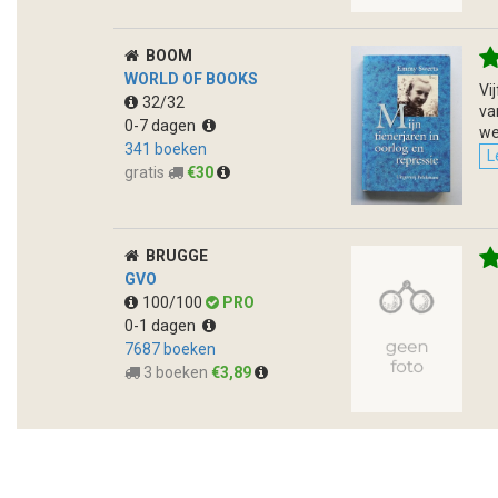
BOOM
WORLD OF BOOKS
Vi
32/32
va
0-7 dagen
we
341 boeken
L
gratis
€30
BRUGGE
GVO
100/100
PRO
0-1 dagen
7687 boeken
3 boeken
€3,89