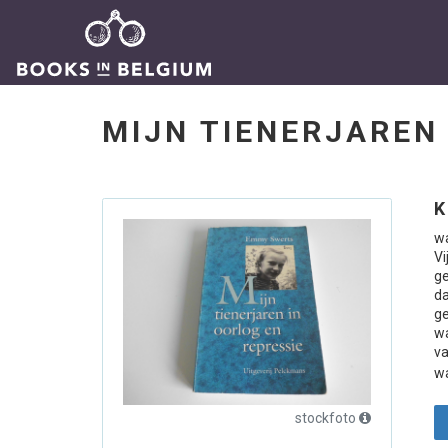
MIJN TIENERJAREN
K
wa
Vi
ge
d
g
wa
va
wa
stockfoto