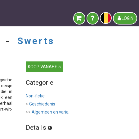
LOGIN
E -
Swerts
KOOP VANAF € 5
gische
Categorie
meisje
die in
Non-fictie
ek een
erhaal
>
Geschiedenis
rt-wit-
>>
Algemeen en varia
Details