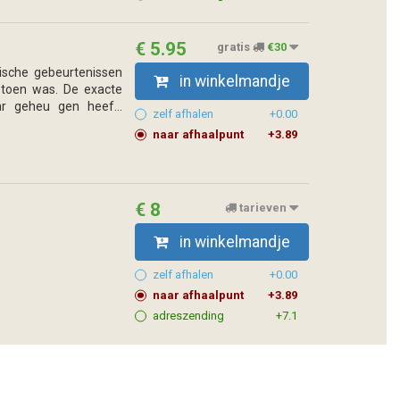
€ 5.95
gratis
€30
ische gebeurtenissen
in winkelmandje
 toen was. De exacte
r geheu gen heef...
zelf afhalen
+0.00
naar afhaalpunt
+3.89
€ 8
tarieven
in winkelmandje
zelf afhalen
+0.00
naar afhaalpunt
+3.89
adreszending
+7.1