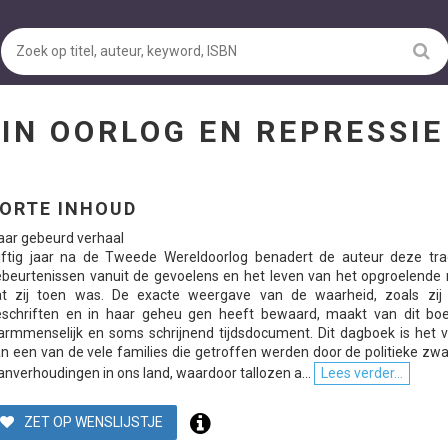
 IN OORLOG EN REPRESSI
ORTE INHOUD
ar gebeurd verhaal
jftig jaar na de Tweede Wereldoorlog benadert de auteur deze tra
beurtenissen vanuit de gevoelens en het leven van het opgroelende 
at zij toen was. De exacte weergave van de waarheid, zoals zij 
eschriften en in haar geheu gen heeft bewaard, maakt van dit bo
rmmenselijk en soms schrijnend tijdsdocument. Dit dagboek is het v
n een van de vele families die getroffen werden door de politieke zwa
nverhoudingen in ons land, waardoor tallozen a...
Lees verder...
ZET OP WENSLIJSTJE