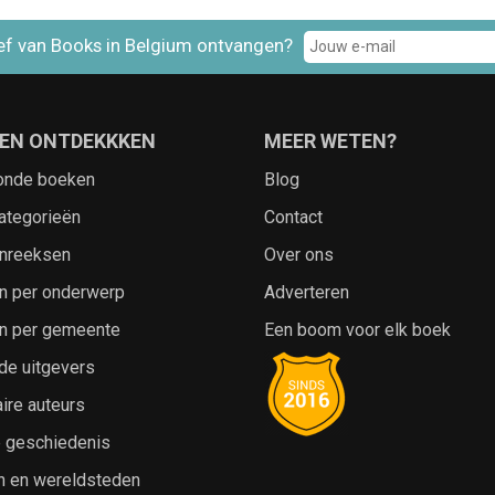
ef van Books in Belgium ontvangen?
EN ONTDEKKKEN
MEER WETEN?
onde boeken
Blog
ategorieën
Contact
nreeksen
Over ons
n per onderwerp
Adverteren
n per gemeente
Een boom voor elk boek
de uitgevers
ire auteurs
e geschiedenis
n en wereldsteden