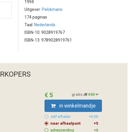
1994
Uitgever:
Pelckmans
174 paginas
Taal:
Nederlands
ISBN-10: 9028919767
ISBN-13: 9789028919761
ERKOPERS
€ 5
gratis
€50
in winkelmandje
zelf afhalen
+0.00
naar afhaalpunt
+5
adreszending
+6