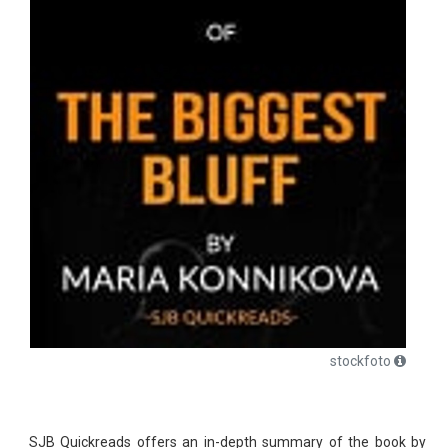
stockfoto
SJB Quickreads offers an in-depth summary of the book by