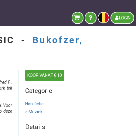
LOGIN
USIC -
Bukofzer,
KOOP VANAF € 10
red F..
rk telt
Categorie
Non-fictie
e. Voor
op deze
>
Muziek
Details