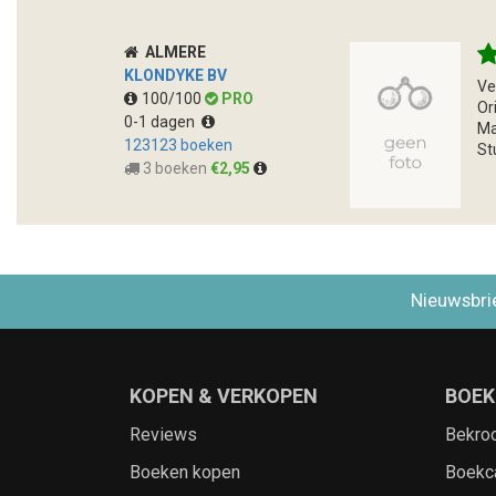
ALMERE
KLONDYKE BV
Ve
100/100
PRO
Or
0-1 dagen
Ma
123123 boeken
St
3 boeken
€2,95
Nieuwsbri
KOPEN & VERKOPEN
BOEK
Reviews
Bekro
Boeken kopen
Boekc