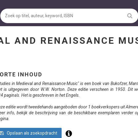
VAL AND RENAISSANCE M
ORTE INHOUD
tudies in Medieval and Renaissance Music" is een boek van Bukofzer, Manf
t is uitgegeven door W.W. Norton. Deze editie verscheen in 1950. Dit we
4 pagina's. Het is geschreven in het Engels.
ze editie wordt tweedehands aangeboden door 1 boekverkopers uit Almer
er info, bekijk de beschrijving van de beschikbare exemplaren verder 
gina.
Opslaan als zoekopdracht