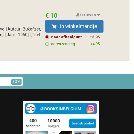
€ 10
tarieven
in winkelmandje
8vo. [Auteur: Bukofzer,
] [Jaar: 1950] [Titel:
naar afhaalpunt
+3.95
adreszending
+4.95
GO!