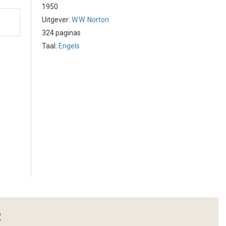
1950
Uitgever:
W.W. Norton
324 paginas
Taal:
Engels
R