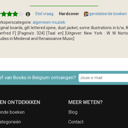
Stel vraag
Hardcover
gerelateerde boeken
rkoperscategorie:
algemeen muziek
iginal boards, gilt lettered spine, dust jacket, some illustrations in b/w, 
nfred F.] [Pagina's: 324] [Taal: en] [Uitgever: New York : W. W. Norton
udies in Medieval and Renaissance Music]
ef van Books in Belgium ontvangen?
EN ONTDEKKKEN
MEER WETEN?
onde boeken
Blog
ategorieën
Contact