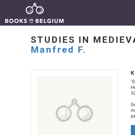
STUDIES IN MEDIE
Manfred F.
K
"S
He
32
De
me
pa