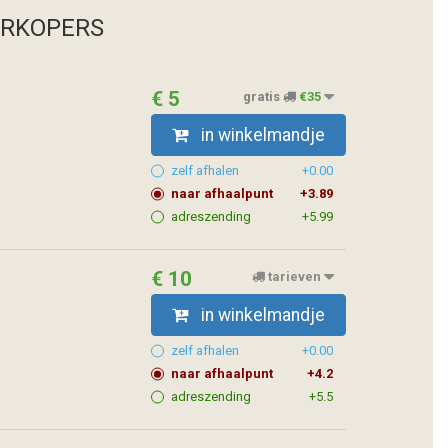
ERKOPERS
€ 5
gratis
€35
in winkelmandje
zelf afhalen
+0.00
naar afhaalpunt
+3.89
adreszending
+5.99
€ 10
tarieven
in winkelmandje
zelf afhalen
+0.00
naar afhaalpunt
+4.2
adreszending
+5.5