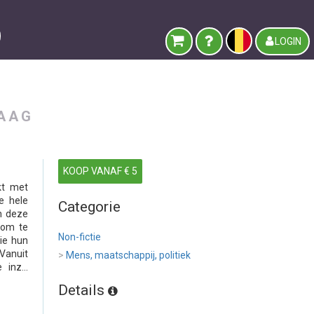
LOGIN
DAAG
KOOP VANAF € 5
kt met
e hele
Categorie
n deze
n om te
Non-fictie
ie hun
Vanuit
>
Mens, maatschappij, politiek
inz...
Details