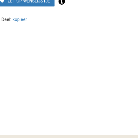
ZET OP WENSLIJSTJE
Deel:
kopieer