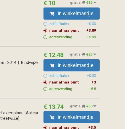
€ 10
gratis
€35
in winkelmandje
zelf afhalen
+0.00
naar afhaalpunt
+3.89
adreszending
+5.99
€ 12.48
gratis
€25
ar: 2014 | Bindwijze:
in winkelmandje
zelf afhalen
+0.00
naar afhaalpunt
+3
adreszending
+5.5
€ 13.74
gratis
€50
d exemplaar. [Auteur:
in winkelmandje
 StreetwiZe]
naar afhaalpunt
+3.5