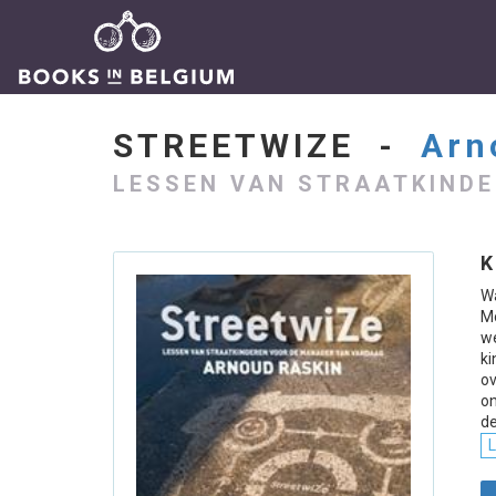
STREETWIZE -
Arn
LESSEN VAN STRAATKIND
K
W
Mo
we
ki
ov
on
d
L