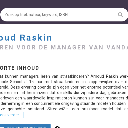
oud Raskin
EREN VOOR DE MANAGER VAN VAN
ORTE INHOUD
at kunnen managers leren van straatkinderen? Arnoud Raskin wer
bile School al 15 jaar met straatkinderen in sloppenwijken over d
reld. Deze ervaring opende zijn ogen voor het enorme potentieel va
nderen en liet hem inzien dat de skills die zij iedere dag gebruike
erleven een waardevolle inspiratiebron kunnen zijn voor managers d
derneming in een concurrentiële omgeving staande moeten houden. 
eze gedachte ontstond 'StreetwiZe': een bruikbaar model dat de 
ees verder...