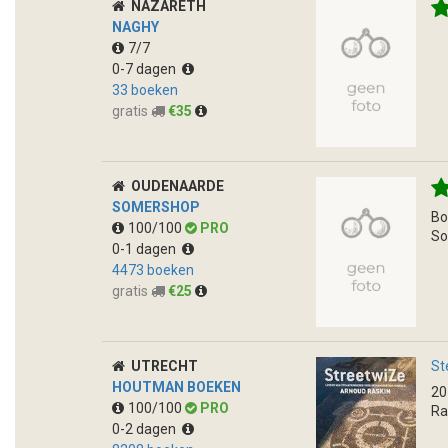
NAZARETH
NAGHY
7/7
0-7 dagen
33 boeken
gratis
€35
OUDENAARDE
SOMERSHOP
Bo
100/100
PRO
So
0-1 dagen
4473 boeken
gratis
€25
UTRECHT
St
HOUTMAN BOEKEN
20
100/100
PRO
Ra
0-2 dagen