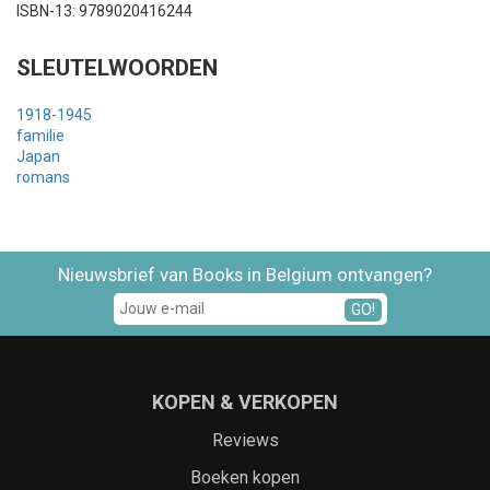
ISBN-13: 9789020416244
SLEUTELWOORDEN
1918-1945
familie
Japan
romans
Nieuwsbrief van Books in Belgium ontvangen?
GO!
KOPEN & VERKOPEN
Reviews
Boeken kopen