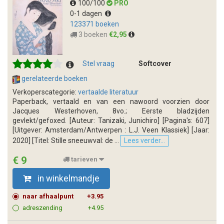
100/100
PRO
0-1 dagen
123371 boeken
3 boeken
€2,95
Stel vraag
Softcover
gerelateerde boeken
Verkoperscategorie:
vertaalde literatuur
Paperback, vertaald en van een nawoord voorzien door
Jacques Westerhoven, 8vo.; Eerste bladzijden
gevlekt/gefoxed. [Auteur: Tanizaki, Junichiro] [Pagina's: 607]
[Uitgever: Amsterdam/Antwerpen : L.J. Veen Klassiek] [Jaar:
2020] [Titel: Stille sneeuwval: de ...
Lees verder...
€ 9
tarieven
in winkelmandje
naar afhaalpunt
+3.95
adreszending
+4.95