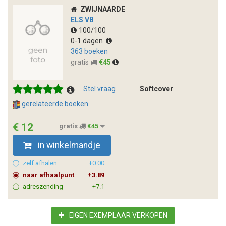
ZWIJNAARDE
ELS VB
100/100
0-1 dagen
363 boeken
gratis
€45
Stel vraag
Softcover
gerelateerde boeken
€ 12
gratis
€45
in winkelmandje
zelf afhalen
+0.00
naar afhaalpunt
+3.89
adreszending
+7.1
EIGEN EXEMPLAAR VERKOPEN