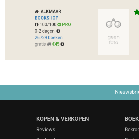
ALKMAAR
BOOKSHOP
100/100
PRO
0-2 dagen
26729 boeken
gratis
€45
Nieuwsbri
KOPEN & VERKOPEN
BOEK
Reviews
Bekro