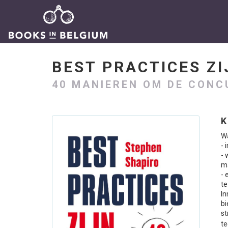
BEST PRACTICES Z
40 MANIEREN OM DE CONC
K
Wa
- 
- 
ma
- 
te
In
bi
st
te