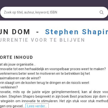
IJN DOM -
Stephen Shapi
URRENTIE VOOR TE BLIJVEN
ORTE INHOUD
t als jouw organisatie...
innovatie tot een herhaaldelijk en voorspelbaar proces weet te maken?
werknemers beter weet te motiveren en te betrekken bij het
ximaliseren van de winst?
erin slaagt om de kosten terug te dringen en de risico's weet
 verkleinen?
novatie, mits op de juiste wijze geïmplementeerd, kan al deze voo
eden. Stephen Shapiro bespreekt in zijn boek Best practices zijn dom 
rategieën om innovatie te stimuleren. Het zijn stuk voor stuk metho
gen ons gevoel...
Lees verder...