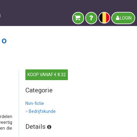
LOGIN
ro
KOOP VANAF € 8.32
Categorie
Non-fictie
>
Bedrijfskunde
rdelen
veertig
Details
den die