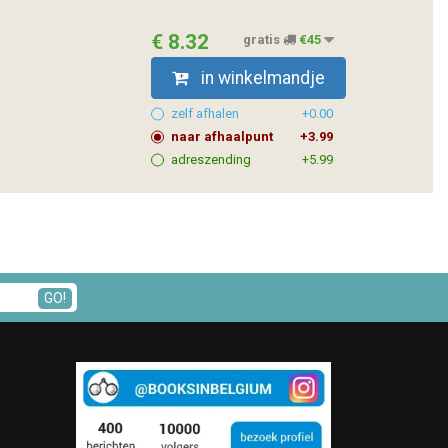
€ 8.32
gratis
€45
in winkelmandje
zelf afhalen
+0.00
naar afhaalpunt
+3.99
adreszending
+5.99
GO!