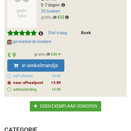
0-7 dagen
35 boeken
gratis
€35
Stel vraag
Boek
gerelateerde boeken
€ 9
gratis
€35
in winkelmandje
zelf afhalen
+0.00
naar afhaalpunt
+3.89
adreszending
+5.99
EIGEN EXEMPLAAR VERKOPEN
CATEGORIE