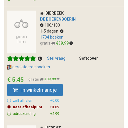
BIERBEEK
DE BOEKENBOERIN
100/100
1-5 dagen
1734 boeken
gratis
€39,99
Stel vraag
Softcover
gerelateerde boeken
€ 5.45
gratis
€39,99
in winkelmandje
zelf afhalen
+0.00
naar afhaalpunt
+3.89
adreszending
+5.99
HERENT