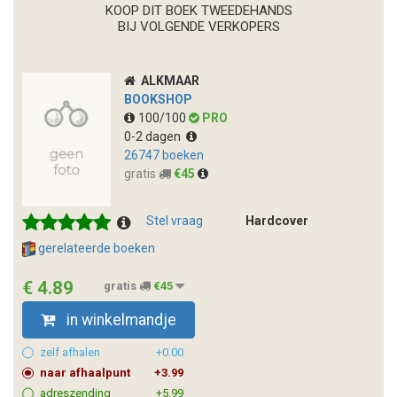
KOOP DIT BOEK TWEEDEHANDS
BIJ VOLGENDE VERKOPERS
ALKMAAR
BOOKSHOP
100/100
PRO
0-2 dagen
26747 boeken
gratis
€45
Stel vraag
Hardcover
gerelateerde boeken
€ 4.89
gratis
€45
in winkelmandje
zelf afhalen
+0.00
naar afhaalpunt
+3.99
adreszending
+5.99