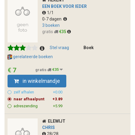
EEN BOEK VOOR IEDER
1/1
0-7 dagen
3 boeken
gratis
€35
Stel vraag
Boek
gerelateerde boeken
€ 7
gratis
€35
in winkelmandje
zelf afhalen
+0.00
naar afhaalpunt
+3.89
adreszending
+5.99
ELEWIJT
CHRIS
28/28