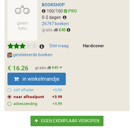
BOOKSHOP
100/100
PRO
0-2 dagen
26747 boeken
gratis
€45
Stel vraag
Hardcover
gerelateerde boeken
€ 16.26
gratis
€45
in winkelmandje
zelf afhalen
+0.00
naar afhaalpunt
+3.99
adreszending
+5.99
EIGEN EXEMPLAAR VERKOPEN