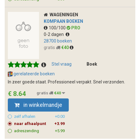
WAGENINGEN
KOMPAAN BOEKEN
100/100
PRO
0-2 dagen
28700 boeken
gratis
€40
Stel vraag
Boek
gerelateerde boeken
In zeer goede staat. Professioneel verpakt. Snel verzonden.
€ 8.64
gratis
€40
in winkelmandje
zelf afhalen
+0.00
naar afhaalpunt
+3.99
adreszending
+5.99