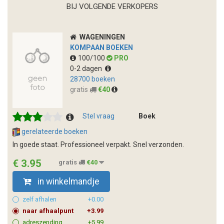
BIJ VOLGENDE VERKOPERS
WAGENINGEN
KOMPAAN BOEKEN
100/100
PRO
0-2 dagen
28700 boeken
gratis
€40
Stel vraag
Boek
gerelateerde boeken
In goede staat. Professioneel verpakt. Snel verzonden.
€ 3.95
gratis
€40
in winkelmandje
zelf afhalen
+0.00
naar afhaalpunt
+3.99
adreszending
+5.99