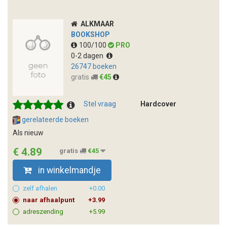
ALKMAAR
BOOKSHOP
100/100
PRO
0-2 dagen
26747 boeken
gratis
€45
Stel vraag
Hardcover
gerelateerde boeken
Als nieuw
€ 4.89
gratis
€45
in winkelmandje
zelf afhalen
+0.00
naar afhaalpunt
+3.99
adreszending
+5.99