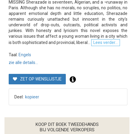
MISSING Sherazade is seventeen, Algerian, and a ¬runaway in
Paris. Although she has no morals, no scruples, no politics, no
apparent emotional depth and little education, Sherazade
remains curiously unattached but innocent in the city's
underworld of drop-outs, outcasts, political activists and
junkies. With honesty and lyricism this novel exposes the
various issues that affect a young woman living in a city which
is both sophisticated and provincial, liberal...
Lees verder...
Taal:
Engels
zie alle details...
ZET OP WENSLIJSTJE
Deel:
kopieer
KOOP DIT BOEK TWEEDEHANDS
BIJ VOLGENDE VERKOPERS