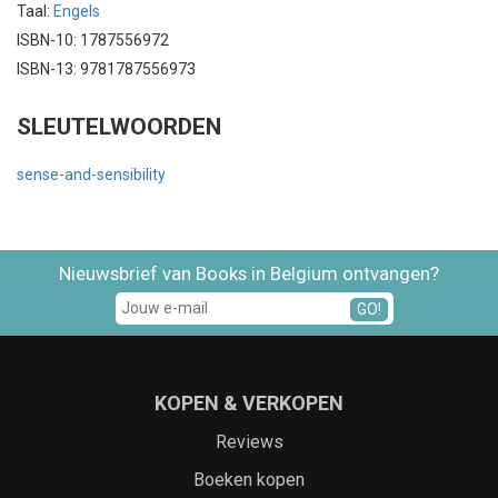
Taal:
Engels
ISBN-10: 1787556972
ISBN-13: 9781787556973
SLEUTELWOORDEN
sense-and-sensibility
Nieuwsbrief van Books in Belgium ontvangen?
GO!
KOPEN & VERKOPEN
Reviews
Boeken kopen