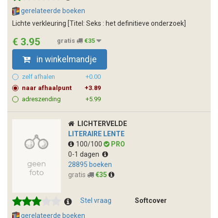
gerelateerde boeken
Lichte verkleuring [Titel: Seks : het definitieve onderzoek]
€ 3.95
gratis
€35
in winkelmandje
zelf afhalen
+0.00
naar afhaalpunt
+3.89
adreszending
+5.99
LICHTERVELDE
LITERAIRE LENTE
100/100
PRO
0-1 dagen
28895 boeken
gratis
€35
Stel vraag
Softcover
gerelateerde boeken