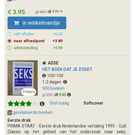
€ 3.95
gratis
€35
in winkelmandje
zelf afhalen
+0.00
naar afhaalpunt
+3.89
adreszending
+5.99
ASSE
HET BOEK DAT JE ZOEKT
100/100
1-2 dagen
900 boeken
3 foto's
gratis
€45
Stel vraag
Softcover
gerelateerde boeken
Eerste druk
PRIMA STAAT - Eerste druk Nederlandse vertaling 1995 - Cult
Classic op het gebied van het onderzoek naar seks,