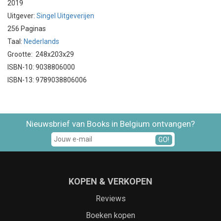
2019
Uitgever:
Singel Uitgeverijen
256 Paginas
Taal:
Nederlands
Grootte: 248x203x29
ISBN-10: 9038806000
ISBN-13: 9789038806006
Nieuwsbrief van Books in Belgium ontvangen?
GO!
KOPEN & VERKOPEN
Reviews
Boeken kopen