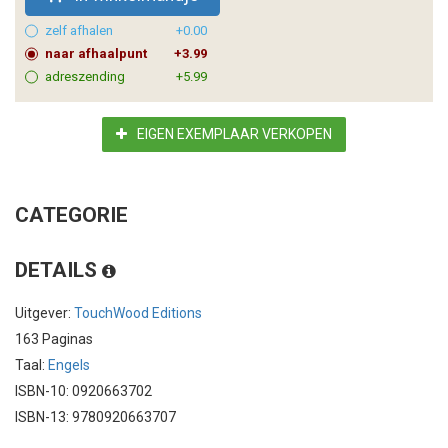
zelf afhalen
+0.00
naar afhaalpunt
+3.99
adreszending
+5.99
EIGEN EXEMPLAAR VERKOPEN
CATEGORIE
DETAILS
Uitgever:
TouchWood Editions
163 Paginas
Taal:
Engels
ISBN-10: 0920663702
ISBN-13: 9780920663707