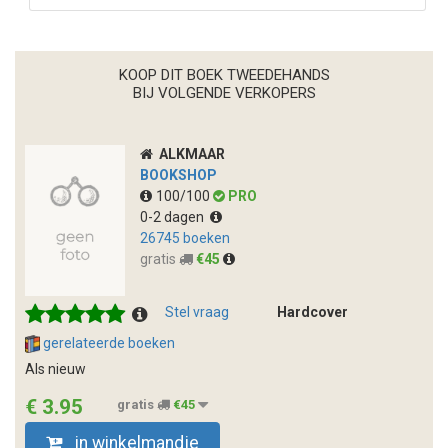
KOOP DIT BOEK TWEEDEHANDS
BIJ VOLGENDE VERKOPERS
ALKMAAR
BOOKSHOP
100/100
PRO
0-2 dagen
26745 boeken
gratis
€45
Stel vraag
Hardcover
gerelateerde boeken
Als nieuw
€ 3.95
gratis
€45
in winkelmandje