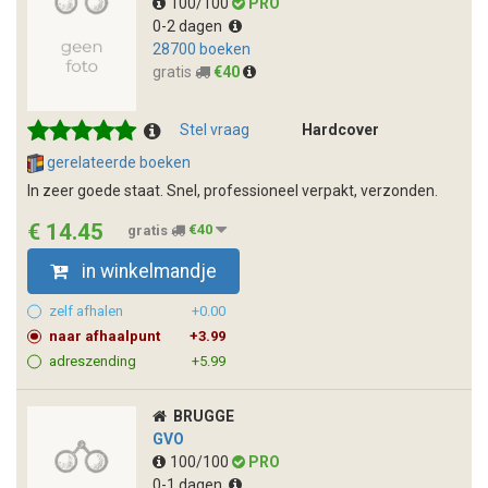
100/100
PRO
0-2 dagen
28700 boeken
gratis
€40
Stel vraag
Hardcover
gerelateerde boeken
In zeer goede staat. Snel, professioneel verpakt, verzonden.
€ 14.45
gratis
€40
in winkelmandje
zelf afhalen
+0.00
naar afhaalpunt
+3.99
adreszending
+5.99
BRUGGE
GVO
100/100
PRO
0-1 dagen