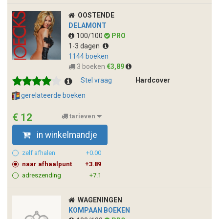
OOSTENDE
DELAMONT
100/100
PRO
1-3 dagen
1144 boeken
3 boeken
€3,89
Stel vraag
Hardcover
gerelateerde boeken
€ 12
tarieven
in winkelmandje
zelf afhalen
+0.00
naar afhaalpunt
+3.89
adreszending
+7.1
WAGENINGEN
KOMPAAN BOEKEN