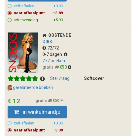
zelf afhalen
+0.00
naar afhaalpunt
+3.89
adreszending
+5.99
OOSTENDE
DIRK
72/72
0-7 dagen
277 boeken
gratis
€50
Stel vraag
Softcover
gerelateerde boeken
€ 12
gratis
€50
in winkelmandje
zelf afhalen
+0.00
naar afhaalpunt
+3.39