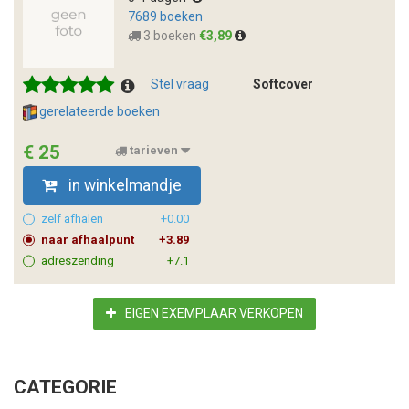
7689 boeken
3 boeken
€3,89
Stel vraag
Softcover
gerelateerde boeken
€ 25
tarieven
in winkelmandje
zelf afhalen
+0.00
naar afhaalpunt
+3.89
adreszending
+7.1
EIGEN EXEMPLAAR VERKOPEN
CATEGORIE