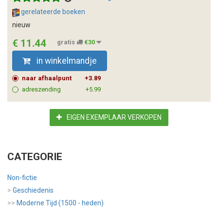
gerelateerde boeken
nieuw
€ 11.44
gratis
€30
in winkelmandje
naar afhaalpunt
+3.89
adreszending
+5.99
EIGEN EXEMPLAAR VERKOPEN
CATEGORIE
Non-fictie
>
Geschiedenis
>>
Moderne Tijd (1500 - heden)