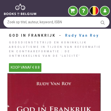
GOD IN FRANKRIJK -
Rudy Van Roy
GODSDIENSTSTRIJD EN KONINKLIJK
ABSOLUTISME IN TIJDEN VAN REFORMATIE
EN CONTRAREFORMATIE : DE
ONTWIKKELING VAN DE 'LAÏCITÉ'
KOOP VANAF € 8.8