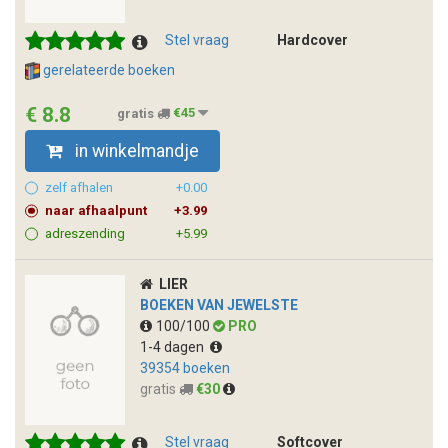
Stel vraag
Hardcover
gerelateerde boeken
€ 8.8
gratis
€45
in winkelmandje
zelf afhalen
+0.00
naar afhaalpunt
+3.99
adreszending
+5.99
LIER
BOEKEN VAN JEWELSTE
100/100
PRO
1-4 dagen
39354 boeken
gratis
€30
Stel vraag
Softcover