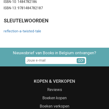
ISBN-10: 1484782186
ISBN-13: 9781484782187
SLEUTELWOORDEN
reflection-a-twisted-tale
Nieuwsbrief van Books in Belgium ontvangen?
GO!
KOPEN & VERKOPEN
Reviews
Boeken kopen
Boeken verkopen