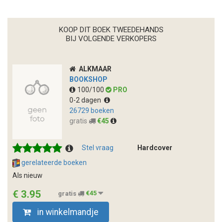
KOOP DIT BOEK TWEEDEHANDS
BIJ VOLGENDE VERKOPERS
ALKMAAR
BOOKSHOP
100/100
PRO
0-2 dagen
26729 boeken
gratis
€45
Stel vraag
Hardcover
gerelateerde boeken
Als nieuw
€ 3.95
gratis
€45
in winkelmandje