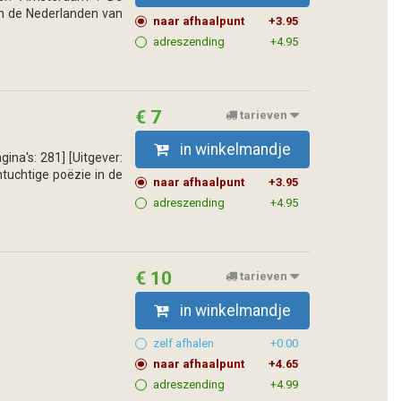
 in de Nederlanden van
naar afhaalpunt
+3.95
adreszending
+4.95
€ 7
tarieven
in winkelmandje
ina's: 281] [Uitgever:
ntuchtige poëzie in de
naar afhaalpunt
+3.95
adreszending
+4.95
€ 10
tarieven
in winkelmandje
zelf afhalen
+0.00
naar afhaalpunt
+4.65
adreszending
+4.99