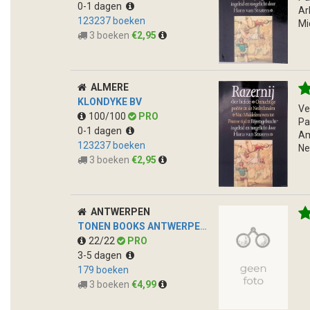
0-1 dagen
Ar
123237 boeken
Mi
3 boeken
€2,95
ALMERE
KLONDYKE BV
Ve
100/100
PRO
Pa
0-1 dagen
Am
123237 boeken
Ne
3 boeken
€2,95
ANTWERPEN
TONEN BOOKS ANTWERPEN - OUTLET
22/22
PRO
3-5 dagen
179 boeken
3 boeken
€4,99