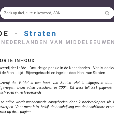
FDE -
Straten
E NEDERLANDEN VAN MIDDELEEUWEN
ORTE INHOUD
zernij der liefde - Ontuchtige poëzie in de Nederlanden - Van Midde
t de Franse tijd - Bijeengebracht en ingeleid door Hans van Straten
azernij der liefde" is een boek van Straten. Het is uitgegeven door
tgeverijen. Deze editie verscheen in 2001. Dit werk telt 281 pagina's.
schreven in het Nederlands.
ze editie wordt tweedehands aangeboden door 2 boekverkopers uit A
twerpen. Voor meer info, bekijk de beschrijving van de beschikbare exe
rder op deze pagina.