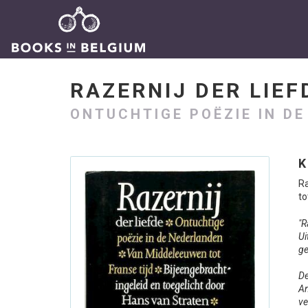
RAZERNIJ DER LIE
ONTUCHTIGE POËZIE IN D
K
Ra
to
"R
Ui
ge
De
An
ve