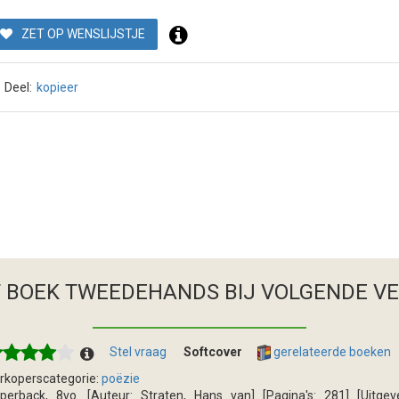
ZET OP WENSLIJSTJE
Deel:
kopieer
T BOEK TWEEDEHANDS
BIJ VOLGENDE V
Stel vraag
Softcover
gerelateerde boeken
rkoperscategorie:
poëzie
perback, 8vo. [Auteur: Straten, Hans van] [Pagina's: 281] [Uitg