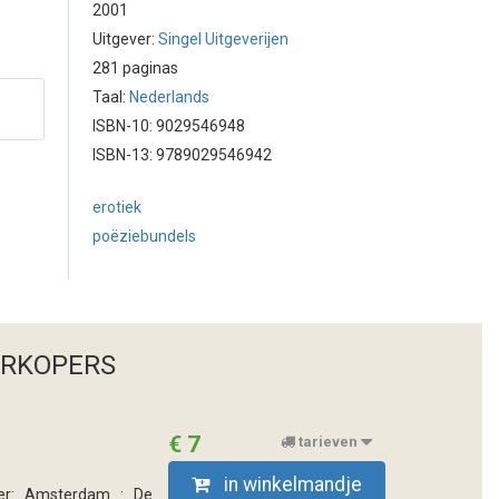
2001
Uitgever:
Singel Uitgeverijen
281 paginas
Taal:
Nederlands
ISBN-10: 9029546948
ISBN-13: 9789029546942
erotiek
poëziebundels
ERKOPERS
€ 7
tarieven
in winkelmandje
ever: Amsterdam : De