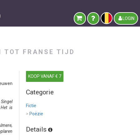
LOGIN
 TOT FRANSE TIJD
KOOP VANAF € 7
leeuwen
Categorie
 Singel
Fictie
 Het is
>
Poëzie
lmere,
Details
mplaren