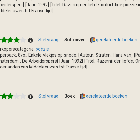
beiderspers] [Jaar: 1992] [Titel: Razernij der liefde: ontuchtige poëzie
ddeleeuwen tot Franse tijd]
Stel vraag
Softcover
gerelateerde boeken
rkoperscategorie:
poëzie
perback, 8vo.; Enkele vlekjes op snede. [Auteur: Straten, Hans van] [Pag
sterdam : De Arbeiderspers] [Jaar: 1992] [Titel: Razernij der liefde: O
derlanden van Middeleeuwen tot Franse tijd]
Stel vraag
Boek
gerelateerde boeken