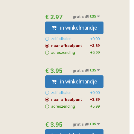
€ 2.97
gratis
€35
in winkelmandje
zelf afhalen
+0.00
naar afhaalpunt
+3.89
adreszending
+5.99
€ 3.95
gratis
€35
in winkelmandje
zelf afhalen
+0.00
naar afhaalpunt
+3.89
adreszending
+5.99
€ 3.95
gratis
€35