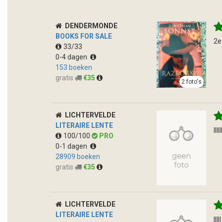
DENDERMONDE
BOOKS FOR SALE
2e
33/33
0-4 dagen
153 boeken
gratis
€35
2 foto's
LICHTERVELDE
LITERAIRE LENTE
lllll
100/100
PRO
0-1 dagen
28909 boeken
gratis
€35
LICHTERVELDE
LITERAIRE LENTE
lll