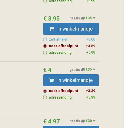
adreszending
+5.99
€ 3.95
gratis
€35
in winkelmandje
zelf afhalen
+0.00
naar afhaalpunt
+3.89
adreszending
+5.99
€ 4
gratis
€35
in winkelmandje
naar afhaalpunt
+3.39
adreszending
+5.99
€ 4.97
gratis
€30