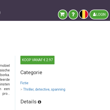
LOGIN
KOOP VANAF € 2.97
mobiel
sische
Categorie
borka.
 leerde
Fictie
insten
in een
>
Thriller, detective, spanning
pro...
Details