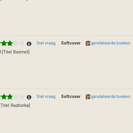
Stel vraag
Softcover
gerelateerde boeken
llll [Titel: Besmet]
Stel vraag
Softcover
gerelateerde boeken
l [Titel: Razborka]