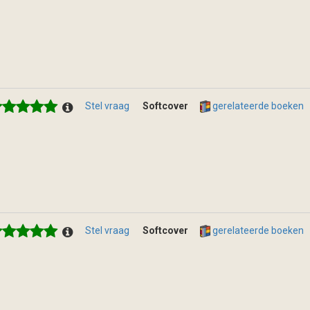
Stel vraag
Softcover
gerelateerde boeken
Stel vraag
Softcover
gerelateerde boeken