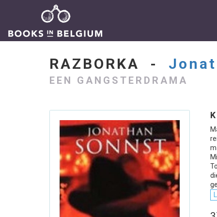
RAZBORKA -
Jonat
EEN GANGSTERDRAMA
K
M
re
ma
Mi
To
d
g
L
3