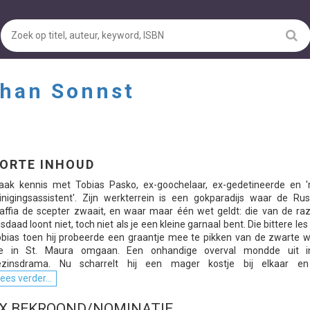
han Sonnst
ORTE INHOUD
aak kennis met Tobias Pasko, ex-goochelaar, ex-gedetineerde en '
inigingsassistent'. Zijn werkterrein is een gokparadijs waar de Rus
ffia de scepter zwaait, en waar maar één wet geldt: die van de raz
sdaad loont niet, toch niet als je een kleine garnaal bent. Die bittere les
bias toen hij probeerde een graantje mee te pikken van de zwarte w
ie in St. Maura omgaan. Een onhandige overval mondde uit 
ezinsdrama. Nu scharrelt hij een mager kostje bij elkaar en 
ees verder...
X BEKROOND/NOMINATIE