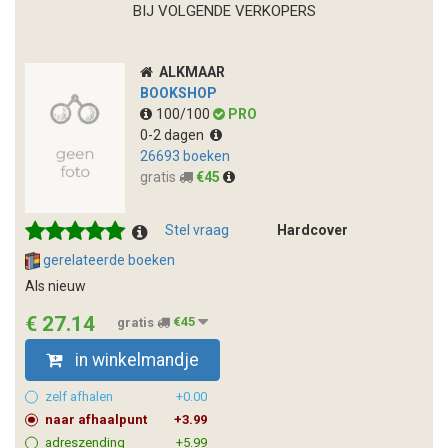
BIJ VOLGENDE VERKOPERS
ALKMAAR
BOOKSHOP
100/100
PRO
0-2 dagen
26693 boeken
gratis
€45
Stel vraag
Hardcover
gerelateerde boeken
Als nieuw
€ 27.14
gratis
€45
in winkelmandje
zelf afhalen
+0.00
naar afhaalpunt
+3.99
adreszending
+5.99