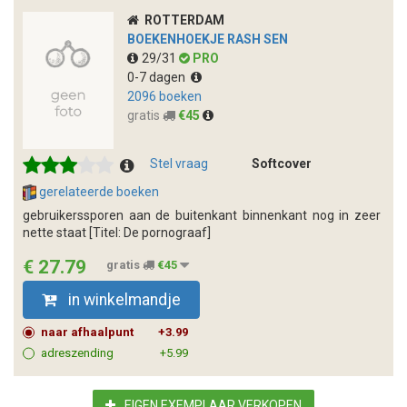
ROTTERDAM
BOEKENHOEKJE RASH SEN
29/31
PRO
0-7 dagen
2096 boeken
gratis
€45
Stel vraag
Softcover
gerelateerde boeken
gebruikerssporen aan de buitenkant binnenkant nog in zeer
nette staat [Titel: De pornograaf]
€ 27.79
gratis
€45
in winkelmandje
naar afhaalpunt
+3.99
adreszending
+5.99
EIGEN EXEMPLAAR VERKOPEN