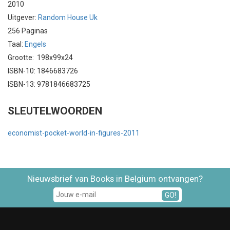
2010
Uitgever:
Random House Uk
256 Paginas
Taal:
Engels
Grootte: 198x99x24
ISBN-10: 1846683726
ISBN-13: 9781846683725
SLEUTELWOORDEN
economist-pocket-world-in-figures-2011
Nieuwsbrief van Books in Belgium ontvangen?
GO!