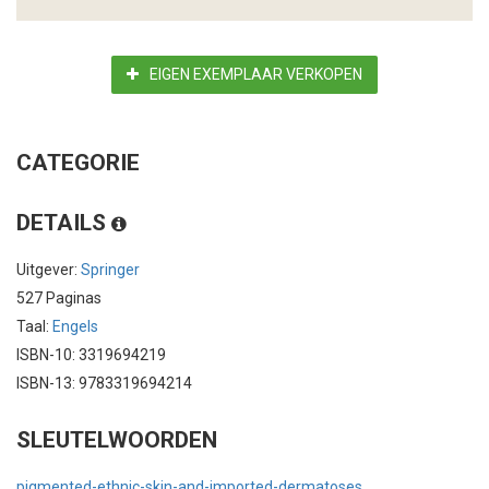
EIGEN EXEMPLAAR VERKOPEN
CATEGORIE
DETAILS
Uitgever:
Springer
527 Paginas
Taal:
Engels
ISBN-10: 3319694219
ISBN-13: 9783319694214
SLEUTELWOORDEN
pigmented-ethnic-skin-and-imported-dermatoses