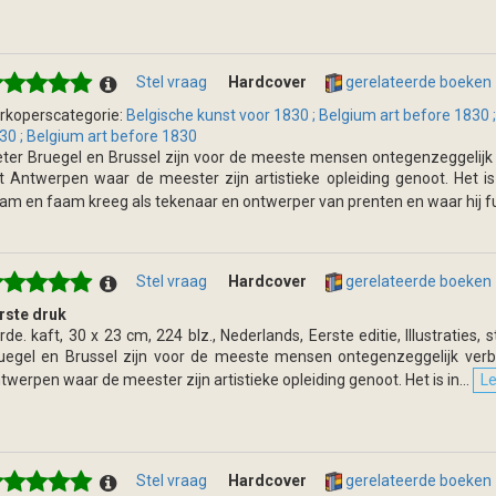
Stel vraag
Hardcover
gerelateerde boeken
rkoperscategorie:
Belgische kunst voor 1830 ; Belgium art before 1830 
30 ; Belgium art before 1830
eter Bruegel en Brussel zijn voor de meeste mensen ontegenzeggelij
t Antwerpen waar de meester zijn artistieke opleiding genoot. Het is
am en faam kreeg als tekenaar en ontwerper van prenten en waar hij fu
Stel vraag
Hardcover
gerelateerde boeken
rste druk
rde. kaft, 30 x 23 cm, 224 blz., Nederlands, Eerste editie, Illustraties, 
uegel en Brussel zijn voor de meeste mensen ontegenzeggelijk ver
twerpen waar de meester zijn artistieke opleiding genoot. Het is in...
Le
Stel vraag
Hardcover
gerelateerde boeken