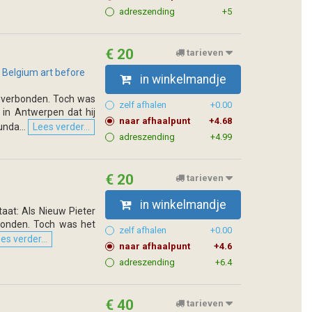
adreszending
+5
€ 20
tarieven
; Belgium art before
in winkelmandje
k verbonden. Toch was
zelf afhalen
+0.00
 in Antwerpen dat hij
naar afhaalpunt
+4.68
nda...
Lees verder...
adreszending
+4.99
€ 20
tarieven
in winkelmandje
staat: Als Nieuw Pieter
bonden. Toch was het
zelf afhalen
+0.00
es verder...
naar afhaalpunt
+4.6
adreszending
+6.4
€ 40
tarieven