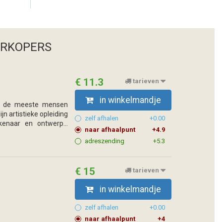
ERKOPERS
€ 11.3
tarieven
in winkelmandje
oor de meeste mensen
 artistieke opleiding
zelf afhalen
+0.00
enaar en ontwerp...
naar afhaalpunt
+4.9
adreszending
+5.3
€ 15
tarieven
in winkelmandje
zelf afhalen
+0.00
naar afhaalpunt
+4