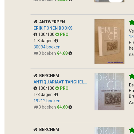
ANTWERPEN
ERIK TONEN BOOKS
Ve
100/100
PRO
18
1-3 dagen
Pi
30094 boeken
he
3 boeken
€4,68
na
BERCHEM
ANTIQUARIAAT TANCHELMUS B.V.
Ee
100/100
PRO
Ha
1-3 dagen
Br
19212 boeken
An
3 boeken
€4,60
BERCHEM