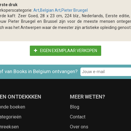
rste druk
rkoperscategorie:
Art,Belgian Art,Pieter Bruegel
rde kaft: Zeer Goed, 28 x 23 cm, 224 blz., Nederlands, Eerste editie, il
euw Pieter Bruegel en Brussel zijn voor de meeste mensen ontegen
ch was het Antwerpen waar de meester zijn artistieke opleiding genoot..
EIGEN EXEMPLAAR VERKOPEN
ef van Books in Belgium ontvangen?
EN ONTDEKKKEN
MEER WETEN?
onde boeken
Blog
ategorieën
Contact
nreeksen
Over ons