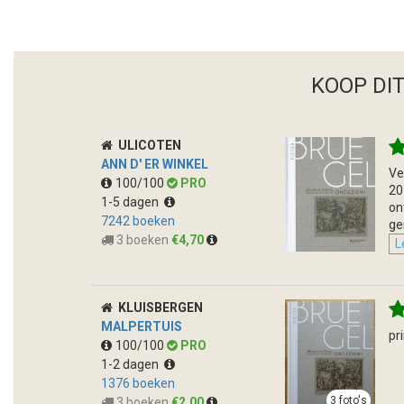
KOOP DI
ULICOTEN
ANN D' ER WINKEL
Ve
100/100
PRO
20
1-5 dagen
on
7242 boeken
ge
3 boeken
€4,70
L
KLUISBERGEN
MALPERTUIS
pr
100/100
PRO
1-2 dagen
1376 boeken
3 foto's
3 boeken
€2,00