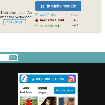
in winkelmandje
lustraties, staat: Als
zelf afhalen
+0.00
zeggelijk verbonden.
naar afhaalpunt
+4.6
..
Lees verder...
adreszending
+6.4
GO!