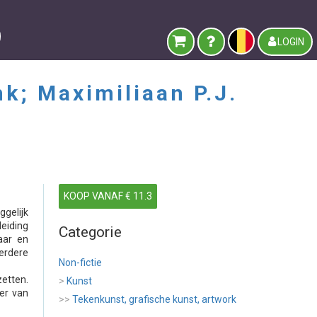
LOGIN
nk; Maximiliaan P.J.
KOOP VANAF € 11.3
gelijk
eiding
Categorie
aar en
verdere
Non-fictie
etten.
>
Kunst
yer van
>>
Tekenkunst, grafische kunst, artwork