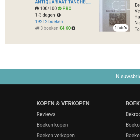
ANTIQUARIAAT TANCHELMUS B.V.
Ee
100/100
PRO
Ve
1-3 dagen
Ha
19212 boeken
Ni
3 boeken
€4,60
2 foto's
To
Nieuwsbri
KOPEN & VERKOPEN
BOEK
Reviews
Bekro
Boeken kopen
Boekc
Boeken verkopen
Boeke