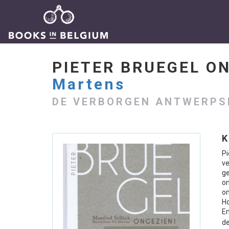
PIETER BRUEGEL O
Martens
DE VERBORGEN ANTWERPS
K
P
ve
g
on
on
Ho
En
de