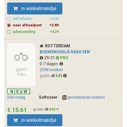
in winkelmandje
zelf afhalen
+0.00
naar afhaalpunt
+3.89
adreszending
+4.29
ROTTERDAM
BOEKENHOEKJE RASH SEN
29/31
PRO
0-7 dagen
2096 boeken
gratis
€45
Stel vraag
Softcover
gerelateerde boeken
€ 15.61
gratis
€45
in winkelmandje