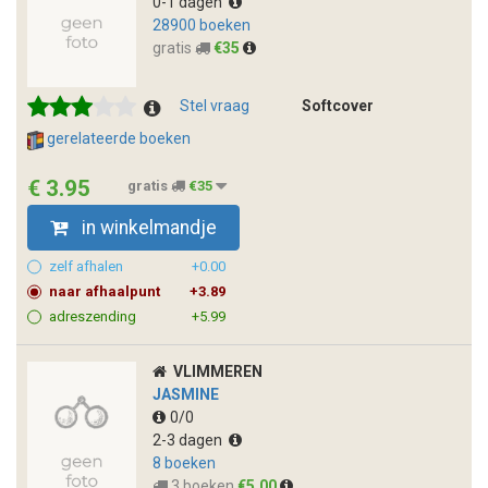
0-1 dagen
28900 boeken
gratis
€35
Stel vraag
Softcover
gerelateerde boeken
€ 3.95
gratis
€35
in winkelmandje
zelf afhalen
+0.00
naar afhaalpunt
+3.89
adreszending
+5.99
VLIMMEREN
JASMINE
0/0
2-3 dagen
8 boeken
3 boeken
€5,00