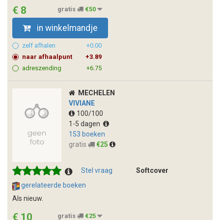
€ 8
gratis
€50
in winkelmandje
zelf afhalen
+0.00
naar afhaalpunt
+3.89
adreszending
+6.75
MECHELEN
VIVIANE
100/100
1-5 dagen
153 boeken
gratis
€25
Stel vraag
Softcover
gerelateerde boeken
Als nieuw.
€ 10
gratis
€25