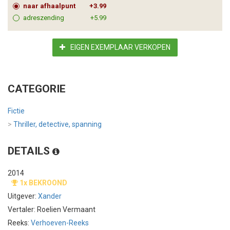
naar afhaalpunt
+3.99
adreszending
+5.99
EIGEN EXEMPLAAR VERKOPEN
CATEGORIE
Fictie
>
Thriller, detective, spanning
DETAILS
2014
1x BEKROOND
Uitgever:
Xander
Vertaler: Roelien Vermaant
Reeks:
Verhoeven-Reeks