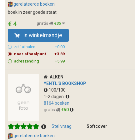
gerelateerde boeken
boek in zeer goede staat
€ 4
gratis
€35
in winkelmandje
zelf afhalen
+0.00
naar afhaalpunt
+3.89
adreszending
+5.99
ALKEN
YENTL'S BOOKSHOP
100/100
1-2 dagen
8164 boeken
gratis
€50
Stel vraag
Softcover
gerelateerde boeken