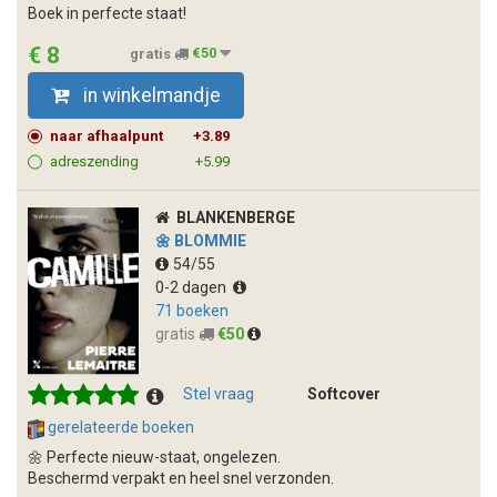
Boek in perfecte staat!
€ 8
gratis
€50
in winkelmandje
naar afhaalpunt
+3.89
adreszending
+5.99
BLANKENBERGE
🌼 BLOMMIE
54/55
0-2 dagen
71 boeken
gratis
€50
Stel vraag
Softcover
gerelateerde boeken
🌼 Perfecte nieuw-staat, ongelezen.
Beschermd verpakt en heel snel verzonden.