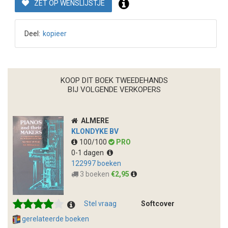
ZET OP WENSLIJSTJE
Deel:
kopieer
KOOP DIT BOEK TWEEDEHANDS
BIJ VOLGENDE VERKOPERS
ALMERE
KLONDYKE BV
100/100
PRO
0-1 dagen
122997 boeken
3 boeken
€2,95
Stel vraag
Softcover
gerelateerde boeken