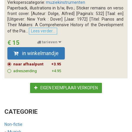
Verkoperscategorie:
muziekinstrumenten
Paperback, illustrations in b/w, 8vo.; Sticker remains on verso
front cover. [Auteur: Dolge, Alfred] [Pagina's: 532] [Taal: en]
[Uitgever: New York : Dover] [Jaar: 1972] [Titel: Pianos and
Their Makers: A Comprehensive History of the Development
of the Pia...
Lees verder...
€ 15
tarieven
in winkelmandje
naar afhaalpunt
+3.95
adreszending
+4.95
EIGEN EXEMPLAAR VERKOPEN
CATEGORIE
Non-fictie
>
Muziek