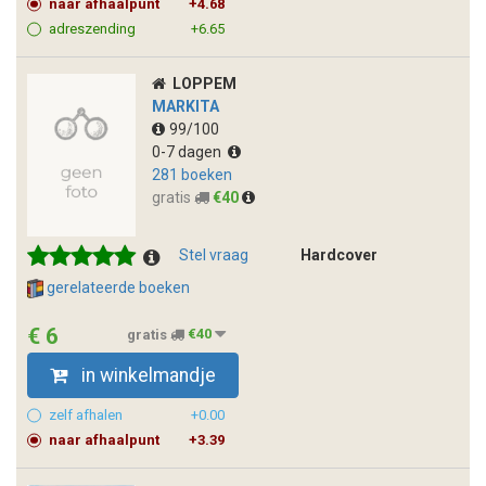
naar afhaalpunt
+4.68
adreszending
+6.65
LOPPEM
MARKITA
99/100
0-7 dagen
281 boeken
gratis
€40
Stel vraag
Hardcover
gerelateerde boeken
€ 6
gratis
€40
in winkelmandje
zelf afhalen
+0.00
naar afhaalpunt
+3.39