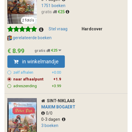
1751 boeken
gratis
€25
2 foto's
Stel vraag
Hardcover
gerelateerde boeken
€ 8.99
gratis
€25
in winkelmandje
zelf afhalen
+0.00
naar afhaalpunt
+1.9
adreszending
+3.99
SINT-NIKLAAS
MAXIM BOGAERT
0/0
0-3 dagen
3 boeken