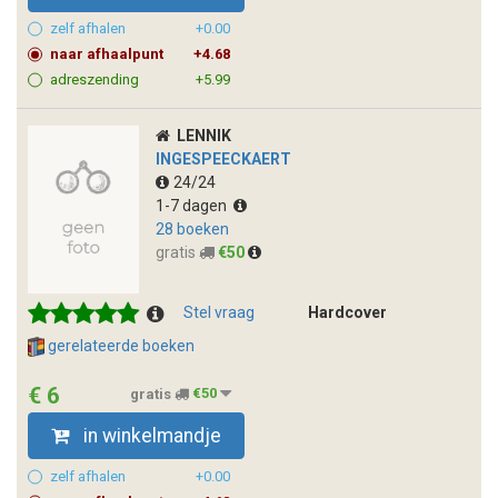
zelf afhalen
+0.00
naar afhaalpunt
+4.68
adreszending
+5.99
LENNIK
INGESPEECKAERT
24/24
1-7 dagen
28 boeken
gratis
€50
Stel vraag
Hardcover
gerelateerde boeken
€ 6
gratis
€50
in winkelmandje
zelf afhalen
+0.00