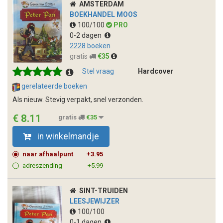
AMSTERDAM
BOEKHANDEL MOOS
100/100
PRO
0-2 dagen
2228 boeken
gratis
€35
Stel vraag
Hardcover
gerelateerde boeken
Als nieuw. Stevig verpakt, snel verzonden.
€ 8.11
gratis
€35
in winkelmandje
naar afhaalpunt
+3.95
adreszending
+5.99
SINT-TRUIDEN
LEESJEWIJZER
100/100
0-1 dagen