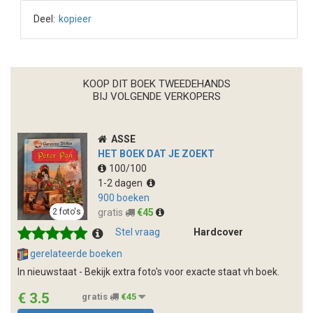
Deel:
kopieer
KOOP DIT BOEK TWEEDEHANDS
BIJ VOLGENDE VERKOPERS
ASSE
HET BOEK DAT JE ZOEKT
100/100
1-2 dagen
900 boeken
gratis
€45
2 foto's
Stel vraag
Hardcover
gerelateerde boeken
In nieuwstaat - Bekijk extra foto's voor exacte staat vh boek.
€ 3.5
gratis
€45