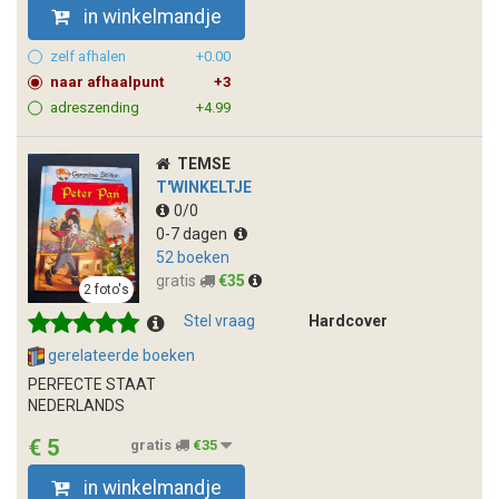
in winkelmandje
zelf afhalen
+0.00
naar afhaalpunt
+3
adreszending
+4.99
TEMSE
T'WINKELTJE
0/0
0-7 dagen
52 boeken
gratis
€35
2 foto's
Stel vraag
Hardcover
gerelateerde boeken
PERFECTE STAAT
NEDERLANDS
€ 5
gratis
€35
in winkelmandje