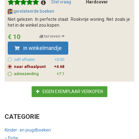
Stel vraag
Hardcover
gerelateerde boeken
Niet gelezen. In perfecte staat. Rookvrije woning. Net zoals je
het in de winkel zou kopen.
€ 10
tarieven
in winkelmandje
zelf afhalen
+0.00
naar afhaalpunt
+4.68
adreszending
+7.1
EIGEN EXEMPLAAR VERKOPEN
CATEGORIE
Kinder- en jeugdboeken
>
Fictie