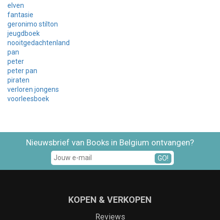
elven
fantasie
geronimo stilton
jeugdboek
nooitgedachtenland
pan
peter
peter pan
piraten
verloren jongens
voorleesboek
Nieuwsbrief van Books in Belgium ontvangen?
GO!
KOPEN & VERKOPEN
Reviews