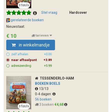
3 foto's
Stel vraag
Hardcover
gerelateerde boeken
Nieuwstaat.
€ 10
tarieven
in winkelmandje
zelf afhalen
+0.00
naar afhaalpunt
+3.89
adreszending
+5.99
TESSENDERLO-HAM
BOEKEN BOELS
13/13
0-4 dagen
56 boeken
3 boeken
€4,68
3 foto's