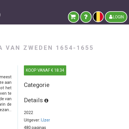
LOGIN
A VAN ZWEDEN 1654-1655
KOOP VANAF € 18.34
 meest
ze aan
Categorie
ot het
even te
de van
Details
rin de
zan...
2022
Uitgever:
IJzer
480 paginas