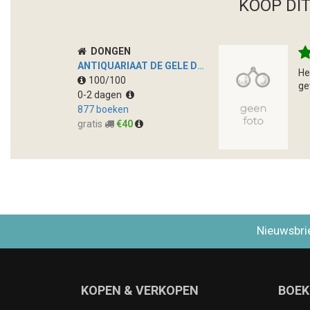
KOOP DI
DONGEN
ANTIQUARIAAT DE GELE DEUR
He
100/100
ge
0-2 dagen
877 boeken
gratis
€40
Nieuwsbri
KOPEN & VERKOPEN
BOEK