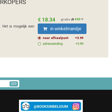
ERKOPERS
€ 18.34
gratis
€40
. Het is mogelijk een
in winkelmandje
naar afhaalpunt
+3.99
adreszending
+5.99
GO!