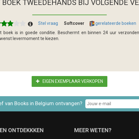
T BOEK TWEEDEHANDS
BIJ VOLGENDE V
Stel vraag
Softcover
gerelateerde boeken
t boek is in goede conditie. Beschermt en binnen 24 uur verzonden
wenst levermoment te kiezen.
EIGEN EXEMPLAAR VERKOPEN
ef van Books in Belgium ontvangen?
EN ONTDEKKKEN
MEER WETEN?