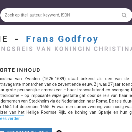
ME -
Frans Godfroy
INGSREIS VAN KONINGIN CHRISTIN
ORTE INHOUD
hristina van Zweden (1626-1689) staat bekend als een van de
travagante monarchen van de zeventiende eeuw. Zij was 27 jaar toen 
ar grote persoonlijke ommekeer – haar troonsafstand en overgang t
tholicisme – op imposante wijze gestalte gaf door de reis van haar l
dernemen van Stockholm via de Nederlanden naar Rome. De reis duur
li 1654 tot december 1655. Er was een samenzwering voor nodig waa
izer van het Heilige Roomse Rijk, de koning van Spanje en hun ge
ees verder...