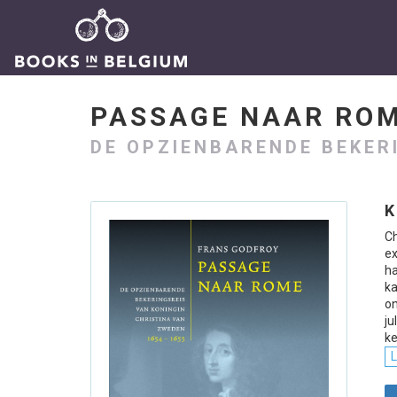
PASSAGE NAAR RO
DE OPZIENBARENDE BEKER
K
C
ex
ha
ka
on
ju
ke
L