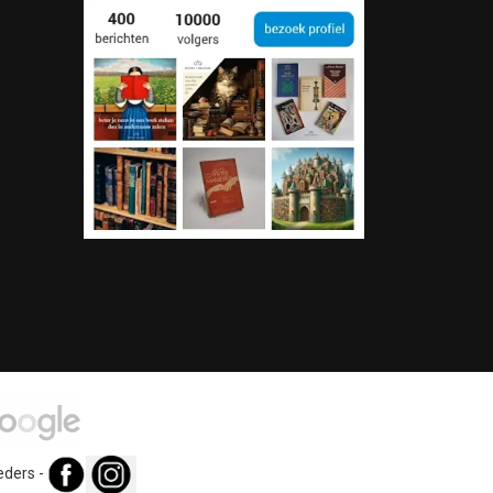
eders
-