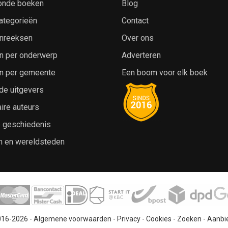
onde boeken
Blog
ategorieën
Contact
nreeksen
Over ons
n per onderwerp
Adverteren
n per gemeente
Een boom voor elk boek
de uitgevers
ire auteurs
e geschiedenis
n en wereldsteden
016-2026 -
Algemene voorwaarden
-
Privacy
-
Cookies
-
Zoeken
-
Aanbi