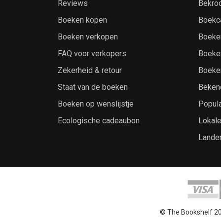
Reviews
Bekro
Boeken kopen
Boekc
Boeken verkopen
Boeke
FAQ voor verkopers
Boeke
Zekerheid & retour
Boeke
Staat van de boeken
Beken
Boeken op wenslijstje
Popula
Ecologische cadeaubon
Lokal
Lande
© The Bookshelf 2