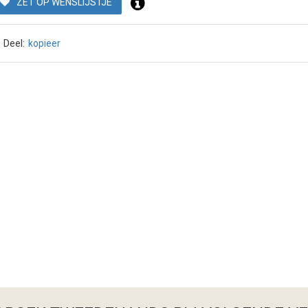
ZET OP WENSLIJSTJE
Deel:
kopieer