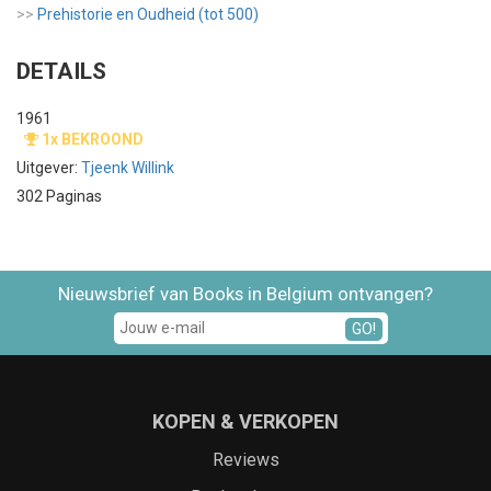
>>
Prehistorie en Oudheid (tot 500)
DETAILS
1961
1x BEKROOND
Uitgever:
Tjeenk Willink
302 Paginas
Nieuwsbrief van Books in Belgium ontvangen?
GO!
KOPEN & VERKOPEN
Reviews