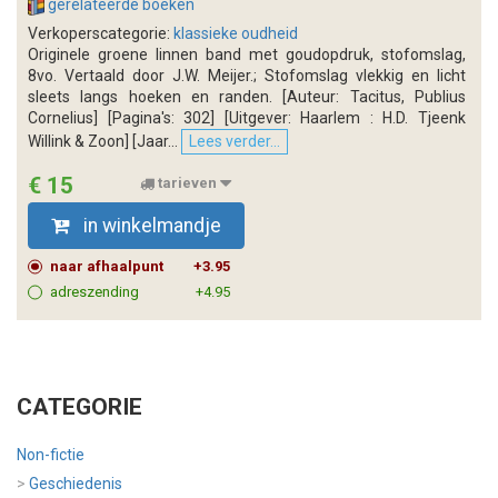
gerelateerde boeken
Verkoperscategorie:
klassieke oudheid
Originele groene linnen band met goudopdruk, stofomslag,
8vo. Vertaald door J.W. Meijer.; Stofomslag vlekkig en licht
sleets langs hoeken en randen. [Auteur: Tacitus, Publius
Cornelius] [Pagina's: 302] [Uitgever: Haarlem : H.D. Tjeenk
Willink & Zoon] [Jaar...
Lees verder...
€ 15
tarieven
in winkelmandje
naar afhaalpunt
+3.95
adreszending
+4.95
CATEGORIE
Non-fictie
>
Geschiedenis