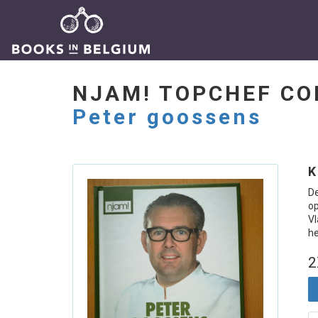
NJAM! TOPCHEF CO
Peter goossens
K
D
op
Vl
he
2