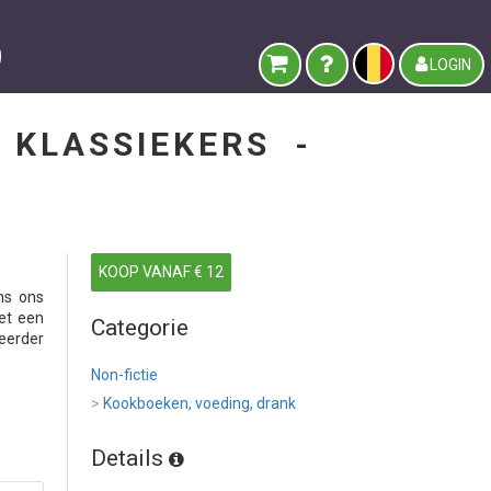
LOGIN
S KLASSIEKERS -
KOOP VANAF € 12
ns ons
et een
Categorie
 eerder
Non-fictie
>
Kookboeken, voeding, drank
Details