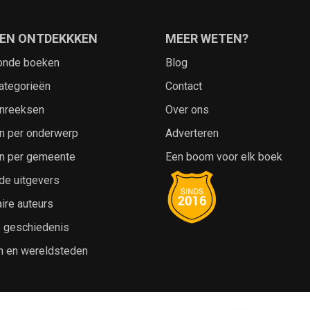
EN ONTDEKKKEN
MEER WETEN?
onde boeken
Blog
ategorieën
Contact
nreeksen
Over ons
n per onderwerp
Adverteren
n per gemeente
Een boom voor elk boek
de uitgevers
ire auteurs
e geschiedenis
n en wereldsteden