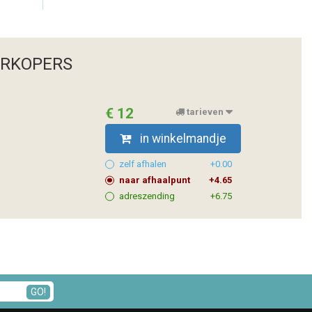
ERKOPERS
€ 12
tarieven
in winkelmandje
zelf afhalen
+0.00
naar afhaalpunt
+4.65
adreszending
+6.75
GO!