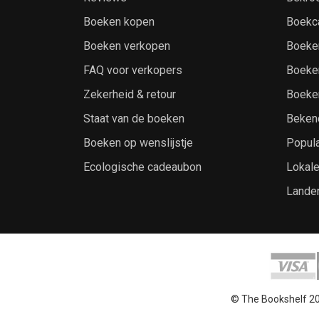
Boeken kopen
Boekc
Boeken verkopen
Boeke
FAQ voor verkopers
Boeke
Zekerheid & retour
Boeke
Staat van de boeken
Beken
Boeken op wenslijstje
Popula
Ecologische cadeaubon
Lokal
Lande
© The Bookshelf 2