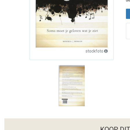
de
stockfoto
KOOP DI