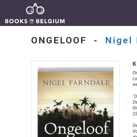
ONGELOOF -
Nigel
K
Om
Lo
ee
"O
De
Di
2
De
Vo