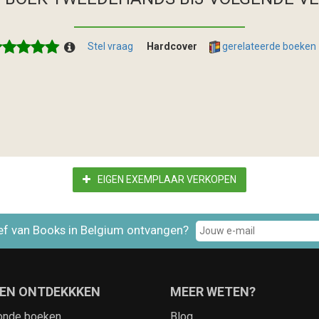
Stel vraag
Hardcover
gerelateerde boeken
EIGEN EXEMPLAAR VERKOPEN
ef van Books in Belgium ontvangen?
EN ONTDEKKKEN
MEER WETEN?
onde boeken
Blog