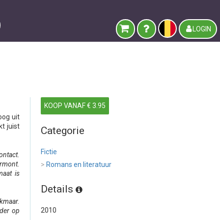
LOGIN
KOOP VANAF € 3.95
oog uit
t juist
Categorie
Fictie
ontact.
ermont.
>
Romans en literatuur
maat is
Details
kmaar.
2010
rder op