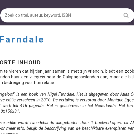
 Farndale
ORTE INHOUD
 te vieren dat hij tien jaar samen is met zijn vriendin, biedt een zoöl
nden haar een vliegreis naar de Galapagoseilanden aan, maar die blijk
n bedreiging voor hun relatie.
ngeloof" is een boek van Nigel Farndale. Het is uitgegeven door Atlas C
ze editie verscheen in 2010. De vertaling is verzorgd door Monique Egg
t werk telt 416 pagina's. Het is geschreven in het Nederlands. Het for
30x150x31.
ze editie wordt tweedehands aangeboden door 1 boekverkopers uit Al
or meer info, bekijk de beschrijving van de beschikbare exemplaren ve