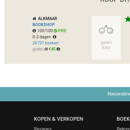
ALKMAAR
BOOKSHOP
100/100
PRO
0-2 dagen
26731 boeken
gratis
€45
Nieuwsbri
KOPEN & VERKOPEN
BOEK
Reviews
Bekro