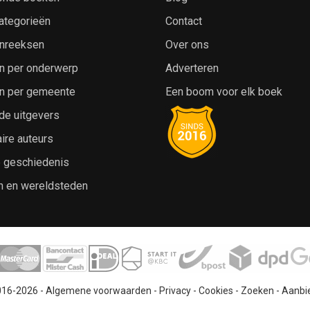
ategorieën
Contact
nreeksen
Over ons
n per onderwerp
Adverteren
n per gemeente
Een boom voor elk boek
de uitgevers
ire auteurs
e geschiedenis
n en wereldsteden
016-2026 -
Algemene voorwaarden
-
Privacy
-
Cookies
-
Zoeken
-
Aanbi