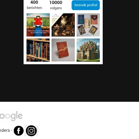
eders
-