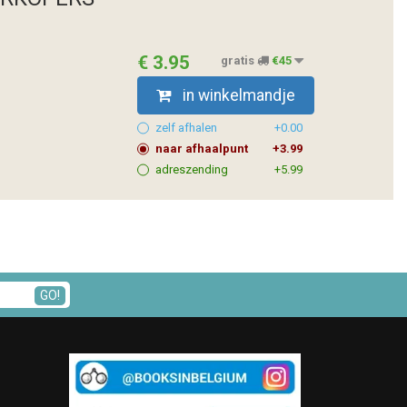
€ 3.95
gratis
€45
in winkelmandje
zelf afhalen
+0.00
naar afhaalpunt
+3.99
adreszending
+5.99
GO!