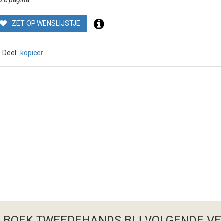
ze pagina.
ZET OP WENSLIJSTJE
Deel:
kopieer
T BOEK TWEEDEHANDS
BIJ VOLGENDE V