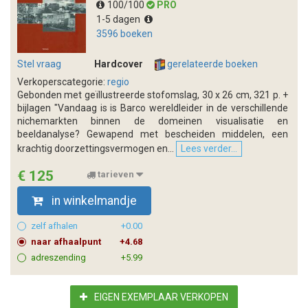
100/100
PRO
1-5 dagen
3596 boeken
Stel vraag
Hardcover
gerelateerde boeken
Verkoperscategorie:
regio
Gebonden met geïllustreerde stofomslag, 30 x 26 cm, 321 p. +
bijlagen "Vandaag is is Barco wereldleider in de verschillende
nichemarkten binnen de domeinen visualisatie en
beeldanalyse? Gewapend met bescheiden middelen, een
krachtig doorzettingsvermogen en...
Lees verder...
€ 125
tarieven
in winkelmandje
zelf afhalen
+0.00
naar afhaalpunt
+4.68
adreszending
+5.99
EIGEN EXEMPLAAR VERKOPEN