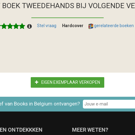
T BOEK TWEEDEHANDS
BIJ VOLGENDE V
Stel vraag
Hardcover
gerelateerde boeken
EIGEN EXEMPLAAR VERKOPEN
ef van Books in Belgium ontvangen?
EN ONTDEKKKEN
MEER WETEN?