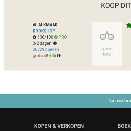
KOOP DI
ALKMAAR
BOOKSHOP
100/100
PRO
0-2 dagen
26729 boeken
gratis
€45
Nieuwsbri
KOPEN & VERKOPEN
BOEK