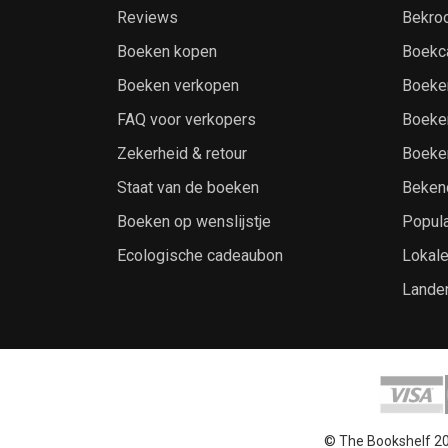
Reviews
Bekro
Boeken kopen
Boekc
Boeken verkopen
Boeke
FAQ voor verkopers
Boeke
Zekerheid & retour
Boeke
Staat van de boeken
Beken
Boeken op wenslijstje
Popula
Ecologische cadeaubon
Lokal
Lande
© The Bookshelf 2