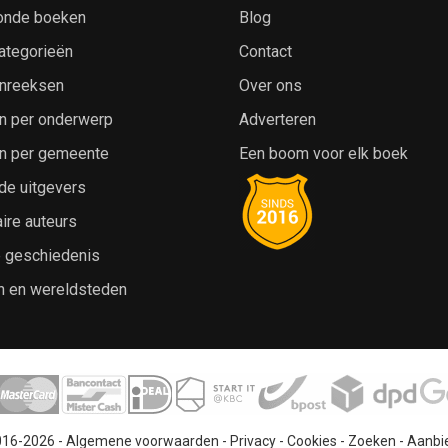
onde boeken
Blog
ategorieën
Contact
nreeksen
Over ons
n per onderwerp
Adverteren
n per gemeente
Een boom voor elk boek
de uitgevers
ire auteurs
e geschiedenis
n en wereldsteden
016-2026 -
Algemene voorwaarden
-
Privacy
-
Cookies
-
Zoeken
-
Aanbi