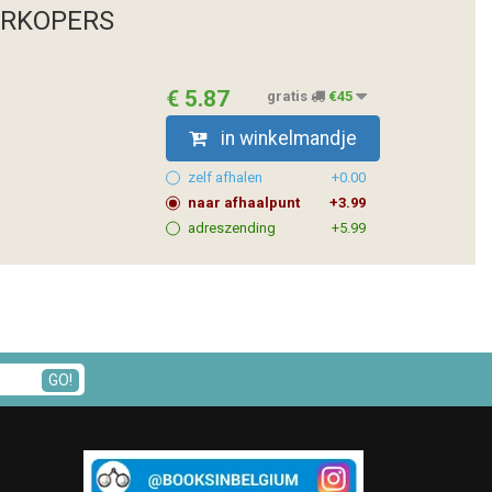
ERKOPERS
€ 5.87
gratis
€45
in winkelmandje
zelf afhalen
+0.00
naar afhaalpunt
+3.99
adreszending
+5.99
GO!