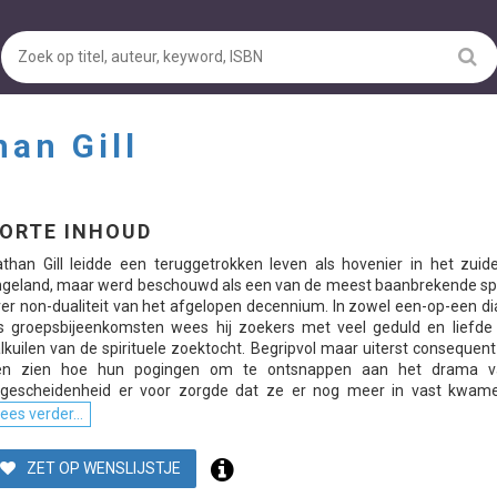
han Gill
ORTE INHOUD
than Gill leidde een teruggetrokken leven als hovenier in het zuid
geland, maar werd beschouwd als een van de meest baanbrekende sp
er non-dualiteit van het afgelopen decennium. In zowel een-op-een d
s groepsbijeenkomsten wees hij zoekers met veel geduld en liefde
lkuilen van de spirituele zoektocht. Begripvol maar uiterst consequent l
en zien hoe hun pogingen om te ontsnappen aan het drama 
fgescheidenheid er voor zorgde dat ze er nog meer in vast kwamen
ees verder...
ZET OP WENSLIJSTJE