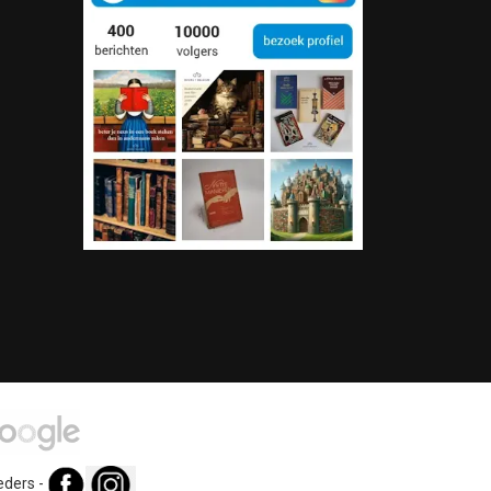
eders
-