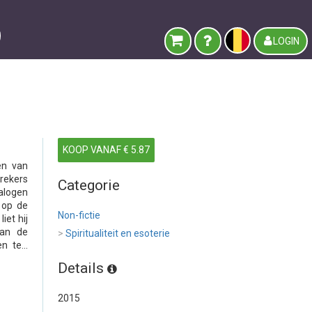
LOGIN
KOOP VANAF € 5.87
en van
rekers
Categorie
ialogen
 op de
Non-fictie
iet hij
van de
>
Spiritualiteit en esoterie
 te...
Details
2015