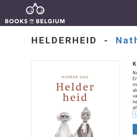
HELDERHEID -
Nat
K
Na
En
ov
al
va
h
a
L