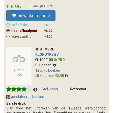
€ 6.96
gratis
€35
in winkelmandje
zelf afhalen
+0.00
naar afhaalpunt
+3.99
adreszending
+4.95
ALMERE
KLONDYKE BV
100/100
PRO
0-1 dagen
123076 boeken
3 boeken
€2,95
Stel vraag
Softcover
gerelateerde boeken
Eerste druk
Vlak voor het uitbreken van de Tweede Wereldoorlog
ontvluchten de Joodse Jack Rosenblum en zijn vrouw Sadie