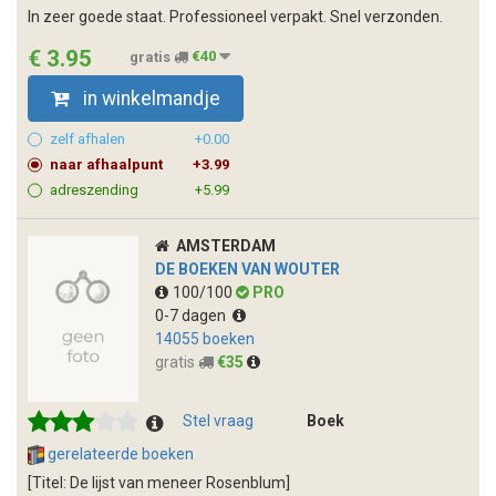
In zeer goede staat. Professioneel verpakt. Snel verzonden.
€ 3.95
gratis
€40
in winkelmandje
zelf afhalen
+0.00
naar afhaalpunt
+3.99
adreszending
+5.99
AMSTERDAM
DE BOEKEN VAN WOUTER
100/100
PRO
0-7 dagen
14055 boeken
gratis
€35
Stel vraag
Boek
gerelateerde boeken
[Titel: De lijst van meneer Rosenblum]