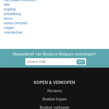
ollie
ongeluk
ontdekking
storm
verlies (emotie)
vragen
vriendschap
Nieuwsbrief van Books in Belgium ontvangen?
GO!
KOPEN & VERKOPEN
Reviews
Boeken kopen
Boeken verkopen