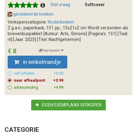
Stel vraag
Softcover
gerelateerde boeken
Verkoperscategorie:
Kinderboeken
Z.g.a.n., paperback, 151 pp., 15x21x2 cm Wordt verzonden als
brievenbuspakket [Auteur: Arts, Simone] [Pagina's: 151] [Taal:
nl] [Jaar: 2025] [Titel: Nachtgeheimen]
€ 8
tarieven
in winkelmandje
zelf afhalen
+0.00
naar afhaalpunt
+3.99
adreszending
+4.99
EIGEN EXEMPLAAR VERKOPEN
CATEGORIE