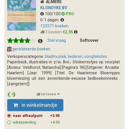
ALMERE
KLONDYKE BV
100/100
PRO
0-1 dagen
123371 boeken
3 boeken
€2,95
Stel vraag
Softcover
gerelateerde boeken
Verkoperscategorie:
bladmuziek, liederen, songteksten
Paperback, illustraties in z/w, 8vo.; Stickerrestjes op voorplat.
[Auteur: Veldhorst, Natascha] [Pagina's: 96] [Uitgever: Arcadia :
Haarlem] [Jaar: 1999] [Titel: De Haarlemse Bloempjes:
bloemlezing uit een zeventiende-eeuwse liedboekenreeks :
[zangstem]]
€ 9
tarieven
in winkelmandje
naar afhaalpunt
+3.95
adreszending
+4.95