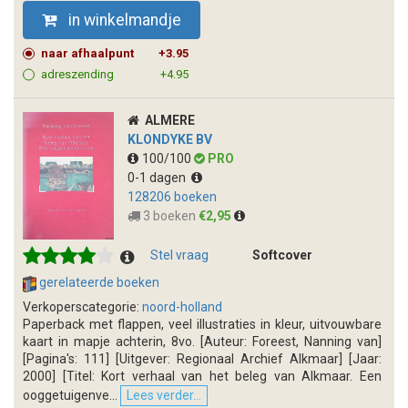
in winkelmandje
naar afhaalpunt
+3.95
adreszending
+4.95
ALMERE
KLONDYKE BV
100/100
PRO
0-1 dagen
128206 boeken
3 boeken
€2,95
Stel vraag
Softcover
gerelateerde boeken
Verkoperscategorie:
noord-holland
Paperback met flappen, veel illustraties in kleur, uitvouwbare
kaart in mapje achterin, 8vo. [Auteur: Foreest, Nanning van]
[Pagina's: 111] [Uitgever: Regionaal Archief Alkmaar] [Jaar:
2000] [Titel: Kort verhaal van het beleg van Alkmaar. Een
ooggetuigenve...
Lees verder...