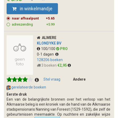
in winkelmandje
naar afhaalpunt
+5.65
adreszending
+5.99
ALMERE
KLONDYKE BV
100/100
PRO
0-1 dagen
128206 boeken
3 boeken
€2,95
Stel vraag
Andere
gerelateerde boeken
Eerste druk
Een van de belangrijkste bronnen over het verloop van het
Alkmaarse beleg is een kroniek van de hand van de Alkmaarse
stadspensionaris Nanning van Foreest (1529-1592), die zelf de
gebeurtenissen meemaakte. Op nuchtere en zakelijke wijze