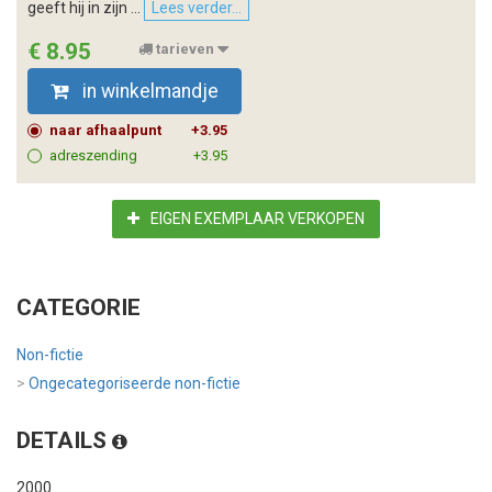
geeft hij in zijn ...
Lees verder...
€ 8.95
tarieven
in winkelmandje
naar afhaalpunt
+3.95
adreszending
+3.95
EIGEN EXEMPLAAR VERKOPEN
CATEGORIE
Non-fictie
>
Ongecategoriseerde non-fictie
DETAILS
2000