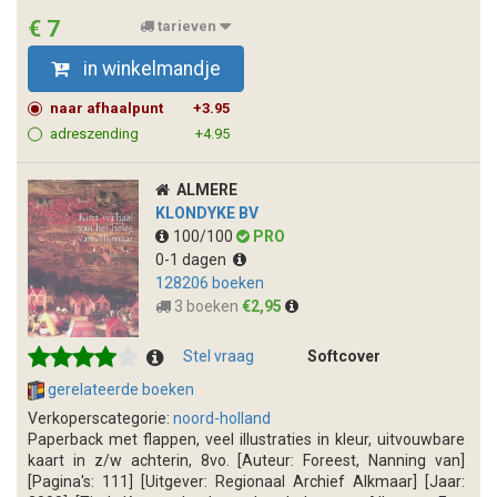
€ 7
tarieven
in winkelmandje
naar afhaalpunt
+3.95
adreszending
+4.95
ALMERE
KLONDYKE BV
100/100
PRO
0-1 dagen
128206 boeken
3 boeken
€2,95
Stel vraag
Softcover
gerelateerde boeken
Verkoperscategorie:
noord-holland
Paperback met flappen, veel illustraties in kleur, uitvouwbare
kaart in z/w achterin, 8vo. [Auteur: Foreest, Nanning van]
[Pagina's: 111] [Uitgever: Regionaal Archief Alkmaar] [Jaar: