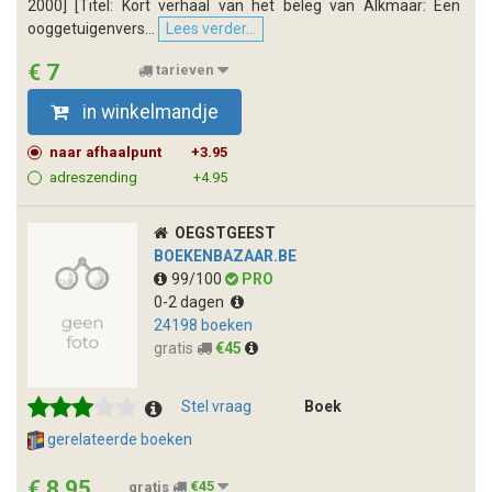
2000] [Titel: Kort verhaal van het beleg van Alkmaar: Een
ooggetuigenvers...
Lees verder...
€ 7
tarieven
in winkelmandje
naar afhaalpunt
+3.95
adreszending
+4.95
OEGSTGEEST
BOEKENBAZAAR.BE
99/100
PRO
0-2 dagen
24198 boeken
gratis
€45
Stel vraag
Boek
gerelateerde boeken
€ 8.95
gratis
€45