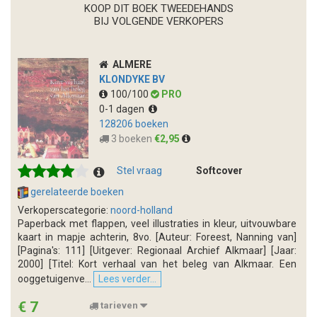
KOOP DIT BOEK TWEEDEHANDS
BIJ VOLGENDE VERKOPERS
ALMERE
KLONDYKE BV
100/100
PRO
0-1 dagen
128206 boeken
3 boeken
€2,95
Stel vraag
Softcover
gerelateerde boeken
Verkoperscategorie:
noord-holland
Paperback met flappen, veel illustraties in kleur, uitvouwbare
kaart in mapje achterin, 8vo. [Auteur: Foreest, Nanning van]
[Pagina's: 111] [Uitgever: Regionaal Archief Alkmaar] [Jaar:
2000] [Titel: Kort verhaal van het beleg van Alkmaar. Een
ooggetuigenve...
Lees verder...
€ 7
tarieven