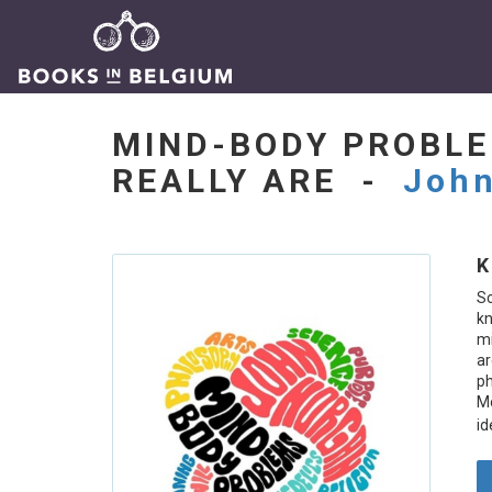
MIND-BODY PROBLE
REALLY ARE -
John
K
Sc
kn
mi
ar
ph
Mo
id