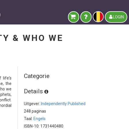
LOGIN
TY & WHO WE
Categorie
life's
e, the
who we
Details
ophets,
flict.
Uitgever:
Independently Published
ordial
248 paginas
Taal:
Engels
ISBN-10: 1731440480