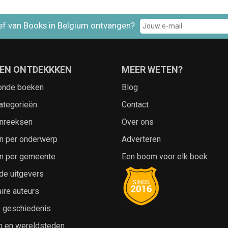
ef van Books in Belgium ontvangen?
EN ONTDEKKKEN
MEER WETEN?
onde boeken
Blog
ategorieën
Contact
nreeksen
Over ons
n per onderwerp
Adverteren
n per gemeente
Een boom voor elk boek
de uitgevers
ire auteurs
e geschiedenis
n en wereldsteden