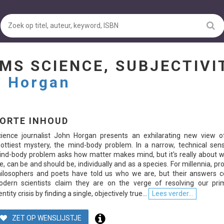
MS SCIENCE, SUBJECTIVI
 Horgan
ORTE INHOUD
ience journalist John Horgan presents an exhilarating new view of 
ottiest mystery, the mind-body problem. In a narrow, technical sens
nd-body problem asks how matter makes mind, but it's really about 
e, can be and should be, individually and as a species. For millennia, pr
ilosophers and poets have told us who we are, but their answers con
dern scientists claim they are on the verge of resolving our prim
entity crisis by finding a single, objectively true...
Lees verder...
ZET OP WENSLIJSTJE