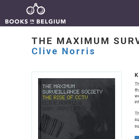
THE MAXIMUM SURV
Clive Norris
K
Th
th
we
in
T
su
su