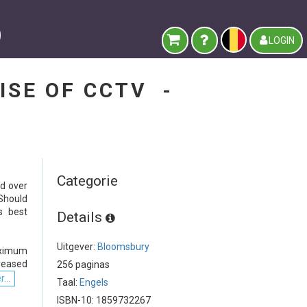
LOGIN
ISE OF CCTV -
Categorie
ed over
 Should
s best
Details
Uitgever:
Bloomsbury
aximum
creased
256 paginas
...
Taal:
Engels
ISBN-10: 1859732267