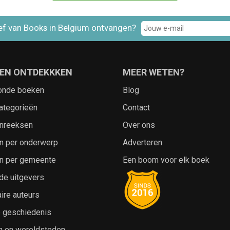
ef van Books in Belgium ontvangen?
EN ONTDEKKKEN
MEER WETEN?
onde boeken
Blog
ategorieën
Contact
nreeksen
Over ons
n per onderwerp
Adverteren
n per gemeente
Een boom voor elk boek
de uitgevers
ire auteurs
e geschiedenis
n en wereldsteden