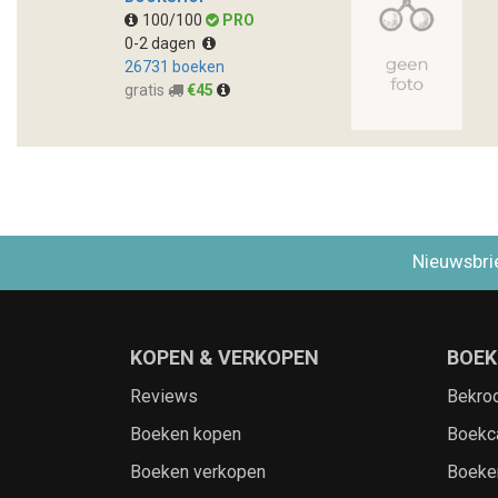
100/100
PRO
0-2 dagen
26731 boeken
gratis
€45
Nieuwsbri
KOPEN & VERKOPEN
BOEK
Reviews
Bekro
Boeken kopen
Boekc
Boeken verkopen
Boeke