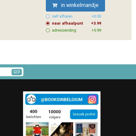
in winkelmandje
zelf afhalen
+0.00
naar afhaalpunt
+3.99
adreszending
+5.99
GO!