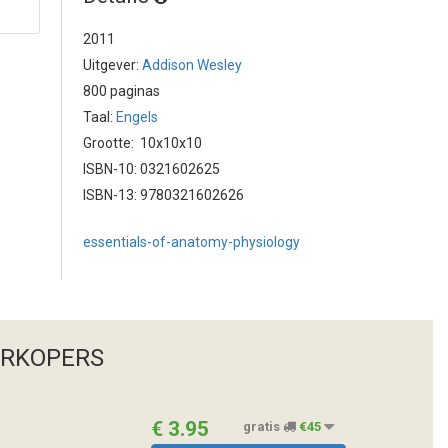
2011
Uitgever:
Addison Wesley
800 paginas
Taal:
Engels
Grootte: 10x10x10
ISBN-10: 0321602625
ISBN-13: 9780321602626
essentials-of-anatomy-physiology
ERKOPERS
€ 3.95
gratis
€45