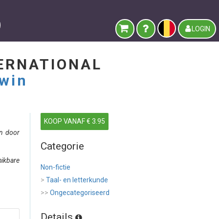
LOGIN
TERNATIONAL
dwin
KOOP VANAF € 3.95
en door
Categorie
hikbare
Non-fictie
>
Taal- en letterkunde
>>
Ongecategoriseerd
Details