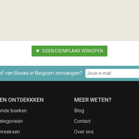
EIGEN EXEMPLAAR VERKOPEN
ef van Books in Belgium ontvangen?
EN ONTDEKKKEN
MEER WETEN?
onde boeken
Blog
ategorieën
Contact
nreeksen
Over ons