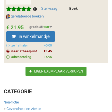
Stel vraag
Boek
gerelateerde boeken
€ 21.95
gratis
€50
in winkelmandje
zelf afhalen
+0.00
naar afhaalpunt
+3.45
adreszending
+5.95
EIGEN EXEMPLAAR VERKOPEN
CATEGORIE
Non-fictie
>
Gezondheid en ziekte