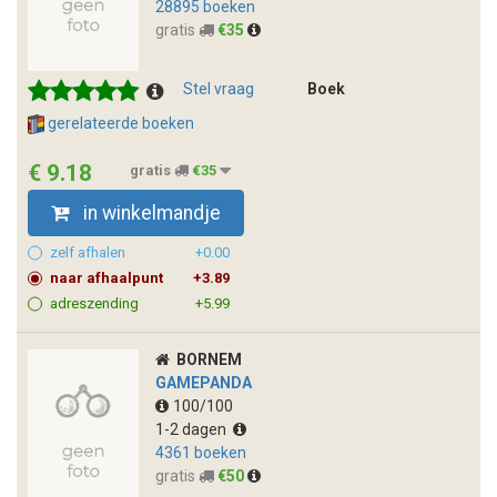
28895 boeken
gratis
€35
Stel vraag
Boek
gerelateerde boeken
€ 9.18
gratis
€35
in winkelmandje
zelf afhalen
+0.00
naar afhaalpunt
+3.89
adreszending
+5.99
BORNEM
GAMEPANDA
100/100
1-2 dagen
4361 boeken
gratis
€50