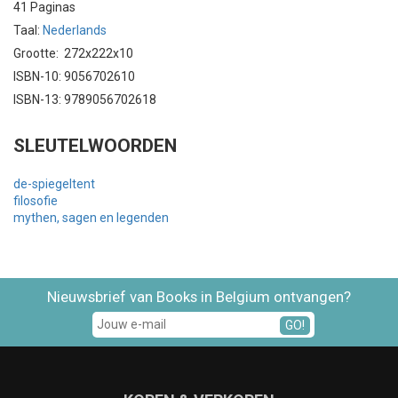
41 Paginas
Taal:
Nederlands
Grootte: 272x222x10
ISBN-10: 9056702610
ISBN-13: 9789056702618
SLEUTELWOORDEN
de-spiegeltent
filosofie
mythen, sagen en legenden
Nieuwsbrief van Books in Belgium ontvangen?
GO!