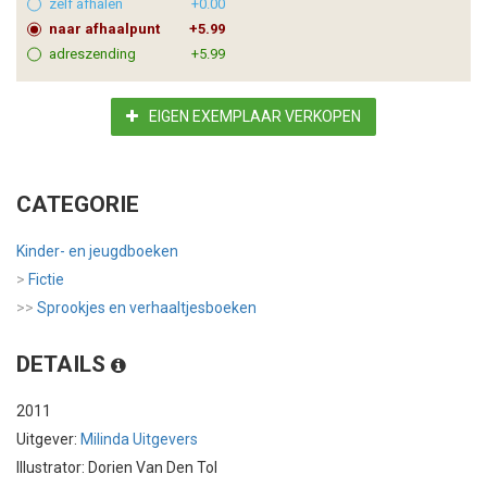
zelf afhalen
+0.00
naar afhaalpunt
+5.99
adreszending
+5.99
EIGEN EXEMPLAAR VERKOPEN
CATEGORIE
Kinder- en jeugdboeken
>
Fictie
>>
Sprookjes en verhaaltjesboeken
DETAILS
2011
Uitgever:
Milinda Uitgevers
Illustrator: Dorien Van Den Tol