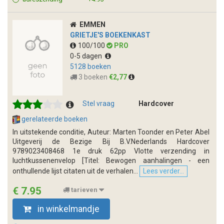
EMMEN
GRIETJE'S BOEKENKAST
100/100
PRO
0-5 dagen
5128 boeken
3 boeken
€2,77
Stel vraag
Hardcover
gerelateerde boeken
In uitstekende conditie, Auteur: Marten Toonder en Peter Abel
Uitgeverij de Bezige Bij B.V.Nederlands Hardcover
9789023408468 1e druk 62pp Vlotte verzending in
luchtkussenenvelop [Titel: Bewogen aanhalingen - een
onthullende lijst citaten uit de verhalen...
Lees verder...
€ 7.95
tarieven
in winkelmandje