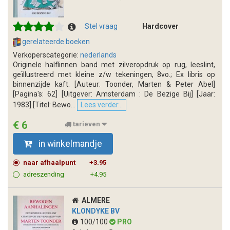
Stel vraag
Hardcover
gerelateerde boeken
Verkoperscategorie:
nederlands
Originele halflinnen band met zilveropdruk op rug, leeslint,
geïllustreerd met kleine z/w tekeningen, 8vo.; Ex libris op
binnenzijde kaft. [Auteur: Toonder, Marten & Peter Abel]
[Pagina's: 62] [Uitgever: Amsterdam : De Bezige Bij] [Jaar:
1983] [Titel: Bewo...
Lees verder...
€ 6
tarieven
in winkelmandje
naar afhaalpunt
+3.95
adreszending
+4.95
ALMERE
KLONDYKE BV
100/100
PRO