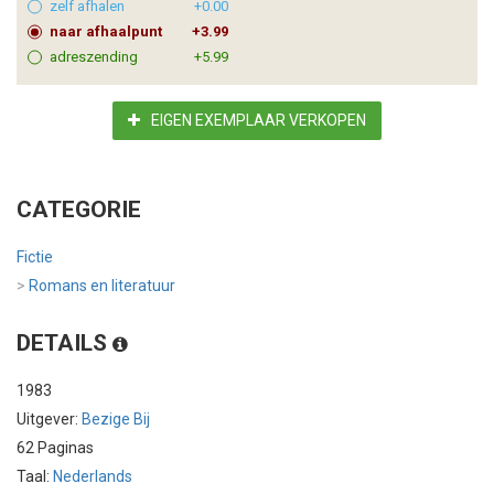
zelf afhalen
+0.00
naar afhaalpunt
+3.99
adreszending
+5.99
EIGEN EXEMPLAAR VERKOPEN
CATEGORIE
Fictie
>
Romans en literatuur
DETAILS
1983
Uitgever:
Bezige Bij
62 Paginas
Taal:
Nederlands