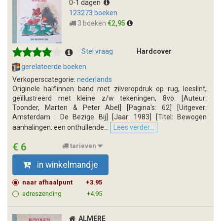
0-1 dagen
123273 boeken
3 boeken
€2,95
Stel vraag
Hardcover
gerelateerde boeken
Verkoperscategorie:
nederlands
Originele halflinnen band met zilveropdruk op rug, leeslint,
geïllustreerd met kleine z/w tekeningen, 8vo. [Auteur:
Toonder, Marten & Peter Abel] [Pagina's: 62] [Uitgever:
Amsterdam : De Bezige Bij] [Jaar: 1983] [Titel: Bewogen
aanhalingen: een onthullende...
Lees verder...
€ 6
tarieven
in winkelmandje
naar afhaalpunt
+3.95
adreszending
+4.95
ALMERE