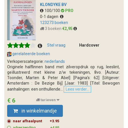
KLONDYKE BV
100/100
PRO
0-1 dagen
123273 boeken
3 boeken
€2,95
Stel vraag
Hardcover
gerelateerde boeken
Verkoperscategorie:
nederlands
Originele halflinnen band met zilveropdruk op rug, leeslint,
geïllustreerd met kleine z/w tekeningen, 8vo. [Auteur:
Toonder, Marten & Peter Abel] [Pagina's: 62] [Uitgever:
Amsterdam : De Bezige Bij] [Jaar: 1983] [Titel: Bewogen
aanhalingen: een onthullende...
Lees verder...
€ 6
tarieven
in winkelmandje
naar afhaalpunt
+3.95
adreszending
+4.95