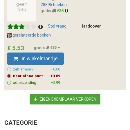
28895 boeken
gratis
€35
Stel vraag
Hardcover
gerelateerde boeken
€ 5.53
gratis
€35
in winkelmandje
zelf afhalen
+0.00
naar afhaalpunt
+3.89
adreszending
+5.99
EIGEN EXEMPLAAR VERKOPEN
CATEGORIE