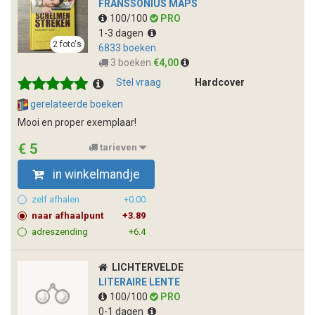
FRANSSONIUS MAPS
100/100
PRO
1-3 dagen
2 foto's
6833 boeken
3 boeken
€4,00
Stel vraag
Hardcover
gerelateerde boeken
Mooi en proper exemplaar!
€ 5
tarieven
in winkelmandje
zelf afhalen
+0.00
naar afhaalpunt
+3.89
adreszending
+6.4
LICHTERVELDE
LITERAIRE LENTE
100/100
PRO
0-1 dagen