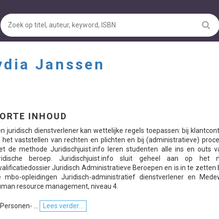
ydia Janssen
ORTE INHOUD
n juridisch dienstverlener kan wettelijke regels toepassen: bij klantcon
j het vaststellen van rechten en plichten en bij (administratieve) proc
t de methode Juridischjuist.info leren studenten alle ins en outs v
uridische beroep. Juridischjuist.info sluit geheel aan op het 
alificatiedossier Juridisch Administratieve Beroepen en is in te zetten
 mbo-opleidingen Juridisch-administratief dienstverlener en Mede
uman resource management, niveau 4.
 Personen- ...
Lees verder...