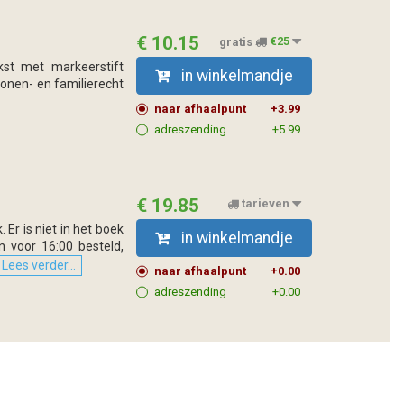
€ 10.15
gratis
€25
kst met markeerstift
in winkelmandje
sonen- en familierecht
naar afhaalpunt
+3.99
adreszending
+5.99
€ 19.85
tarieven
 Er is niet in het boek
in winkelmandje
 voor 16:00 besteld,
Lees verder...
naar afhaalpunt
+0.00
adreszending
+0.00