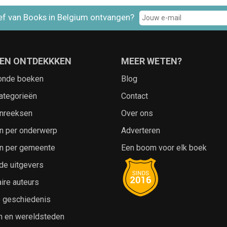
ef van Books in Belgium ontvangen?
EN ONTDEKKKEN
MEER WETEN?
onde boeken
Blog
ategorieën
Contact
nreeksen
Over ons
n per onderwerp
Adverteren
n per gemeente
Een boom voor elk boek
de uitgevers
ire auteurs
e geschiedenis
n en wereldsteden