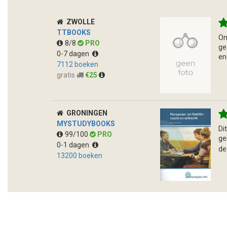
ZWOLLE
TTBOOKS
On
8/8
PRO
ge
0-7 dagen
en
7112 boeken
gratis
€25
GRONINGEN
MYSTUDYBOOKS
Di
99/100
PRO
ge
0-1 dagen
de
13200 boeken