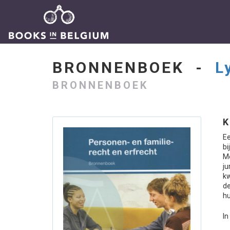
BRONNENBOEK -
L
BRONNENBOEK
K
Ee
bi
Me
j
kw
de
h
In