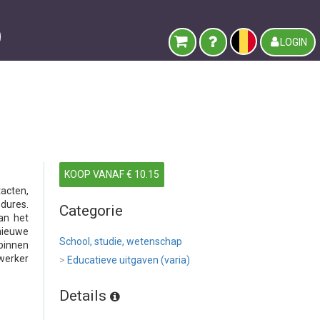
LOGIN
KOOP VANAF € 10.15
tacten,
edures.
Categorie
an het
nieuwe
School, studie, wetenschap
 binnen
werker
>
Educatieve uitgaven (varia)
Details