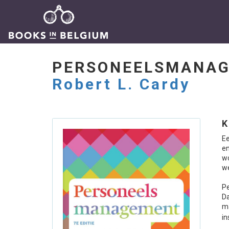
PERSONEELSMANA
Robert L. Cardy
K
E
en
wo
we
P
Da
m
in