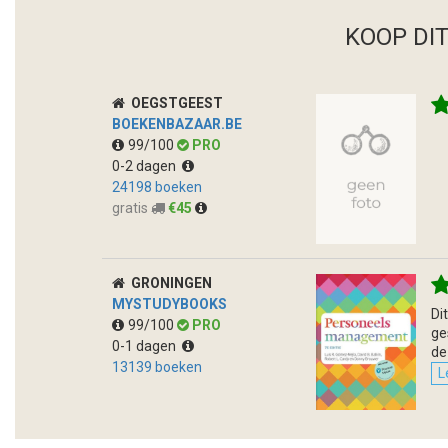
KOOP DI
OEGSTGEEST
BOEKENBAZAAR.BE
99/100
PRO
0-2 dagen
24198 boeken
gratis
€45
GRONINGEN
MYSTUDYBOOKS
Di
99/100
PRO
ge
0-1 dagen
de
13139 boeken
L