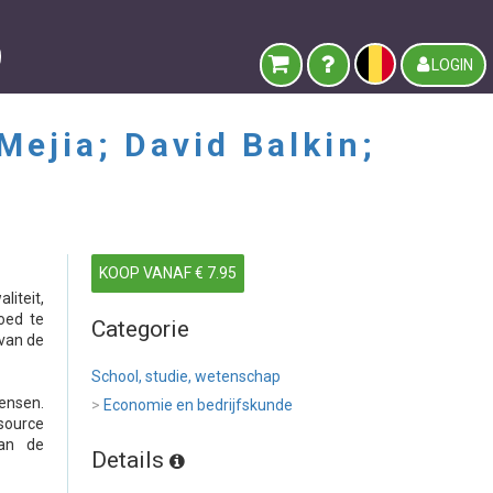
LOGIN
Mejia; David Balkin;
KOOP VANAF € 7.95
iteit,
oed te
Categorie
 van de
School, studie, wetenschap
ensen.
>
Economie en bedrijfskunde
source
van de
Details