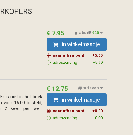
ERKOPERS
€ 7.95
gratis
€45
in winkelmandje
naar afhaalpunt
+5.65
adreszending
+5.99
€ 12.75
tarieven
r is niet in het boek
in winkelmandje
 voor 16:00 besteld,
n 2 keer per we...
naar afhaalpunt
+0.00
adreszending
+0.00