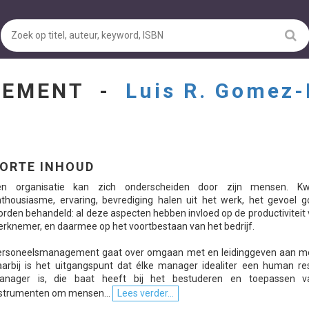
GEMENT -
Luis R. Gomez-
ORTE INHOUD
en organisatie kan zich onderscheiden door zijn mensen. Kwal
thousiasme, ervaring, bevrediging halen uit het werk, het gevoel g
rden behandeld: al deze aspecten hebben invloed op de productiviteit
rknemer, en daarmee op het voortbestaan van het bedrijf.
ersoneelsmanagement gaat over omgaan met en leidinggeven aan m
arbij is het uitgangspunt dat élke manager idealiter een human re
anager is, die baat heeft bij het bestuderen en toepassen 
strumenten om mensen...
Lees verder...